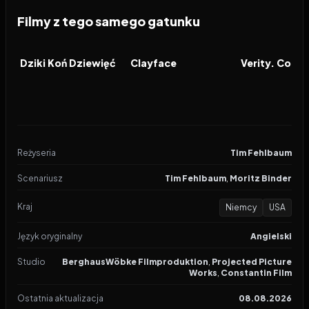
Filmy z tego samego gatunku
2026
2026
2026
FILM
FILM
FILM
Dziki Koń Dziewięć
Clayface
Reżyseria
Tim Fehlbaum
Scenariusz
Tim Fehlbaum
,
Moritz Binder
Kraj
Niemcy
USA
Język oryginalny
Angielski
Studio
BerghausWöbke Filmproduktion
,
Projected Picture
Works
,
Constantin Film
Ostatnia aktualizacja
08.08.2026