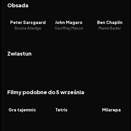
Obsada
Peter Sarsgaard
John Magaro
Ben Chaplin
Roone Arledge
Geoffrey Mason
Marvin Bader
Zwiastun
Filmy podobne do 5 września
2014
8.0
2023
7.7
2025
FILM
FILM
FILM
Gra tajemnic
Tetris
Milarepa