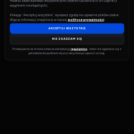
Możesz zaakceptować wszystkie pliki cookies lub odrzucić ich użycie (z 
wyjątkiem niezbędnych).
Klikając 'Akceptuj wszystkie', wyrażasz zgodę na używanie plików cookie. 
Więcej informacji znajdziesz w naszej 
polityce prywatności
.
AKCEPTUJ WSZYSTKIE
NIE ZGADZAM SIĘ
Przebywanie na stronie oznacza akceptację 
regulaminu
. Jeżeli nie zgadzasz się z 
jakimkolwiek punktem musisz natychmiast opuścić stronę.
Jeśli chcesz szybko dowiedzieć się, gdzie w sieci da się legalnie
obejrzeć wybrany film lub serial, dobrym miejscem na start jest
pFilm. Nasz serwis działa jak przewodnik po legalnych źródłach –
przy każdym tytule pokazuje, w jakich usługach VOD jest
dostępny i w jakiej formie. Baza jest stale rozwijana, dzięki czemu