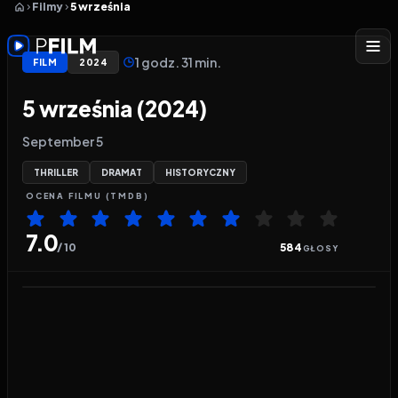
Filmy
5 września
1 godz. 31 min.
FILM
2024
5 września (2024)
September 5
THRILLER
DRAMAT
HISTORYCZNY
OCENA
FILMU
(TMDB)
7.0
/ 10
584
GŁOSY
Odtwarzacz wideo:
5 września