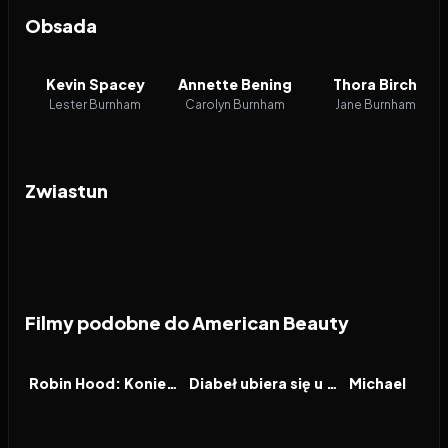
Obsada
Kevin Spacey
Annette Bening
Thora Birch
Lester Burnham
Carolyn Burnham
Jane Burnham
Zwiastun
Filmy podobne do American Beauty
2026
6.5
2026
7.1
2026
FILM
FILM
FILM
Robin Hood: Koniec legendy
Diabeł ubiera się u Prady 2
Michael