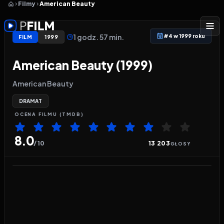
Filmy
American Beauty
1 godz. 57 min.
#4 w 1999 roku
FILM
1999
American Beauty (1999)
American Beauty
DRAMAT
OCENA
FILMU
(TMDB)
8.0
/ 10
13 203
GŁOSY
Odtwarzacz wideo:
American Beauty