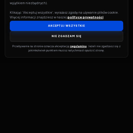
wyjątkiem niezbędnych).
Klikając 'Akceptuj wszystkie', wyrażasz zgodę na używanie plików cookie. 
Więcej informacji znajdziesz w naszej 
polityce prywatności
.
AKCEPTUJ WSZYSTKIE
NIE ZGADZAM SIĘ
Przebywanie na stronie oznacza akceptację 
regulaminu
. Jeżeli nie zgadzasz się z 
jakimkolwiek punktem musisz natychmiast opuścić stronę.
Jeśli chcesz szybko dowiedzieć się, gdzie w sieci da się legalnie
obejrzeć wybrany film lub serial, dobrym miejscem na start jest
pFilm. Nasz serwis działa jak przewodnik po legalnych źródłach –
przy każdym tytule pokazuje, w jakich usługach VOD jest
dostępny i w jakiej formie. Baza jest stale rozwijana, dzięki czemu
możesz na bieżąco odkrywać najnowsze produkcje, ale też wracać