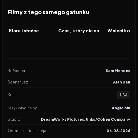
Filmy z tego samego gatunku
2026
2026
2026
FILM
FILM
FILM
Klara i słońce
Czas, który nie nadszedł
Reżyseria
Sam Mendes
Scenariusz
Alan Ball
Kraj
USA
Język oryginalny
Angielski
Studio
DreamWorks Pictures
,
Jinks/Cohen Company
Ostatnia aktualizacja
06.08.2026