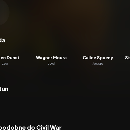
zacz wideo:
Civil War
da
ten Dunst
Wagner Moura
Cailee Spaeny
St
Lee
Joel
Jessie
tun
 podobne do Civil War