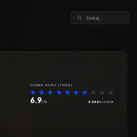
OCENA
FILMU
(TMDB)
6.9
/ 10
4 446
GŁOSÓW