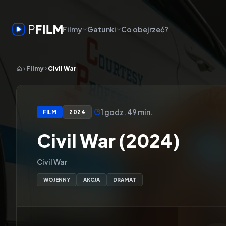
Filmy
Gatunki
Co obejrzeć?
Filmy
Civil War
1 godz. 49 min.
FILM
2024
Civil War (2024)
Civil War
WOJENNY
AKCJA
DRAMAT