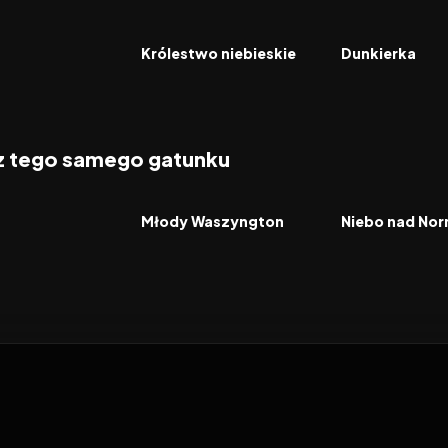
7.5
2005
7.1
2017
FILM
FILM
Królestwo niebieskie
Dunkierka
 z tego samego gatunku
2026
8.2
2026
FILM
FILM
Młody Waszyngton
Niebo nad Nor