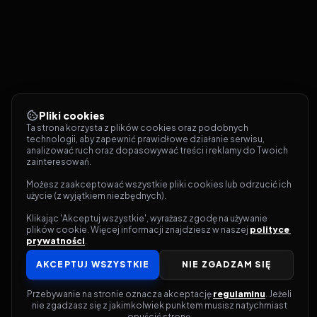
Pliki cookies
Ta strona korzysta z plików cookies oraz podobnych 
technologii, aby zapewnić prawidłowe działanie serwisu, 
analizować ruch oraz dopasowywać treści i reklamy do Twoich 
zainteresowań.
Możesz zaakceptować wszystkie pliki cookies lub odrzucić ich 
użycie (z wyjątkiem niezbędnych).
Klikając 'Akceptuj wszystkie', wyrażasz zgodę na używanie 
plików cookie. Więcej informacji znajdziesz w naszej 
polityce 
prywatności
.
AKCEPTUJ WSZYSTKIE
NIE ZGADZAM SIĘ
Przebywanie na stronie oznacza akceptację 
regulaminu
. Jeżeli 
nie zgadzasz się z jakimkolwiek punktem musisz natychmiast 
opuścić stronę.