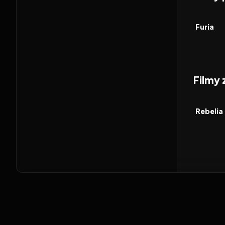
2014
FILM
Furia
Filmy
2026
FILM
Rebelia