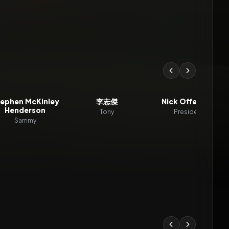
ephen McKinley
李志傑
Nick Offerman
Henderson
Tony
President
Sammy