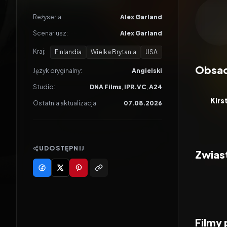
Odtwar
Reżyseria:
Alex Garland
Scenariusz:
Alex Garland
Kraj:
Finlandia
Wielka Brytania
USA
Obsa
Język oryginalny:
Angielski
Studio:
DNA Films
,
IPR.VC
,
A24
Kirs
Ostatnia aktualizacja:
07.08.2026
UDOSTĘPNIJ
Zwias
Filmy