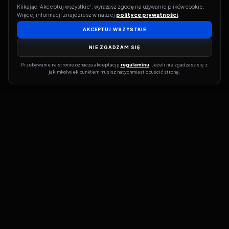
Klikając 'Akceptuj wszystkie', wyrażasz zgodę na używanie plików cookie. 
Więcej informacji znajdziesz w naszej 
polityce prywatności
.
AKCEPTUJ WSZYSTKIE
NIE ZGADZAM SIĘ
Przebywanie na stronie oznacza akceptację 
regulaminu
. Jeżeli nie zgadzasz się z 
jakimkolwiek punktem musisz natychmiast opuścić stronę.
Jeśli chcesz szybko dowiedzieć się, gdzie w sieci da się legalnie
obejrzeć wybrany film lub serial, dobrym miejscem na start jest
pFilm. Nasz serwis działa jak przewodnik po legalnych źródłach –
przy każdym tytule pokazuje, w jakich usługach VOD jest
dostępny i w jakiej formie. Baza jest stale rozwijana, dzięki czemu
możesz na bieżąco odkrywać najnowsze produkcje, ale też wracać
do klasyków czy mniej oczywistych, niezależnych tytułów. ​​