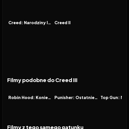
2015
7.4
2018
7.0
FILM
FILM
Creed: Narodziny legendy
Creed II
Filmy podobne do Creed III
2026
6.5
2026
8.3
2022
FILM
FILM
FILM
Robin Hood: Koniec legendy
Punisher: Ostatnie starcie
Top Gun: Mav
Filmy z tego samego gatunku