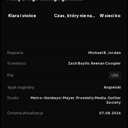
2026
2026
2026
FILM
FILM
FILM
Klara i słońce
Czas, który nie nadszedł
Reżyseria
Michael B. Jordan
Scenariusz
Zach Baylin
,
Keenan Coogler
Kraj
USA
Język oryginalny
Angielski
Studio
Metro-Goldwyn-Mayer
,
Proximity Media
,
Outlier
Society
Ostatnia aktualizacja
07.08.2026