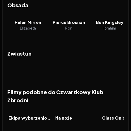
Obsada
Helen Mirren
Pierce Brosnan
Ben Kingsley
Elizabeth
Ron
Ibrahim
Zwiastun
Filmy podobne do Czwartkowy Klub
Zbrodni
2026
7.1
2019
7.8
2022
FILM
FILM
FILM
Ekipa wyburzeniowa
Na noże