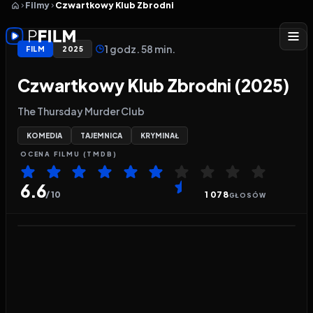
Filmy
Czwartkowy Klub Zbrodni
1 godz. 58 min.
FILM
2025
Czwartkowy Klub Zbrodni (2025)
The Thursday Murder Club
KOMEDIA
TAJEMNICA
KRYMINAŁ
OCENA
FILMU
(TMDB)
6.6
/ 10
1 078
GŁOSÓW
Odtwarzacz wideo:
Czwartkowy Klub Zbrodni