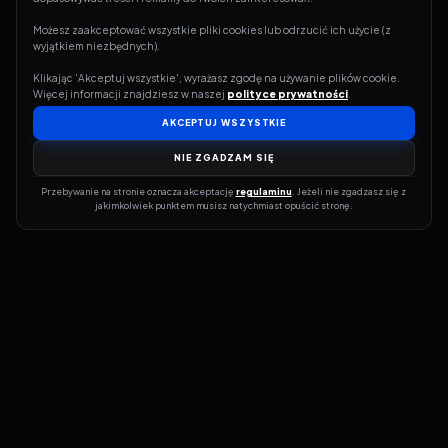
Możesz zaakceptować wszystkie pliki cookies lub odrzucić ich użycie (z 
wyjątkiem niezbędnych).
Klikając 'Akceptuj wszystkie', wyrażasz zgodę na używanie plików cookie. 
Więcej informacji znajdziesz w naszej 
polityce prywatności
.
AKCEPTUJ WSZYSTKIE
NIE ZGADZAM SIĘ
Przebywanie na stronie oznacza akceptację 
regulaminu
. Jeżeli nie zgadzasz się z 
jakimkolwiek punktem musisz natychmiast opuścić stronę.
Jeśli chcesz szybko dowiedzieć się, gdzie w sieci da się legalnie
obejrzeć wybrany film lub serial, dobrym miejscem na start jest
pFilm. Nasz serwis działa jak przewodnik po legalnych źródłach –
przy każdym tytule pokazuje, w jakich usługach VOD jest