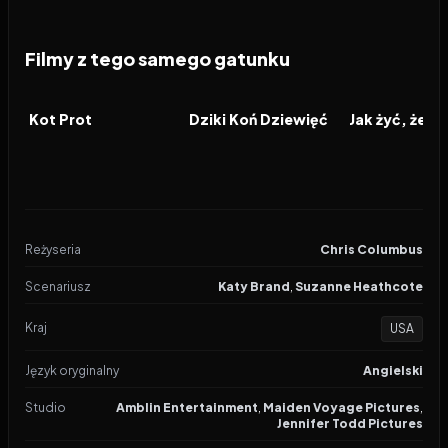
Filmy z tego samego gatunku
2026
2026
2026
FILM
FILM
FILM
Kot Prot
Dziki Koń Dziewięć
Reżyseria
Chris Columbus
Scenariusz
Katy Brand
,
Suzanne Heathcote
Kraj
USA
Język oryginalny
Angielski
Studio
Amblin Entertainment
,
Maiden Voyage Pictures
,
Jennifer Todd Pictures