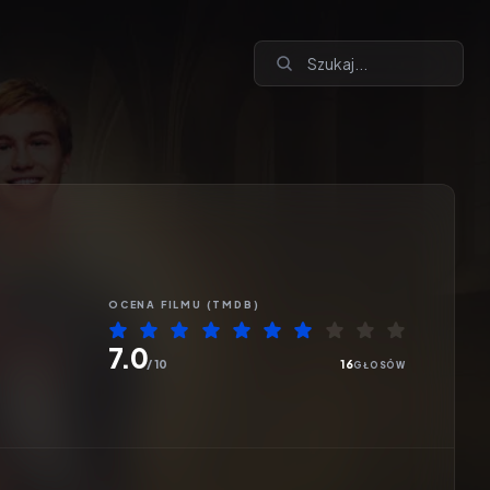
OCENA
FILMU
(TMDB)
7.0
/ 10
16
GŁOSÓW