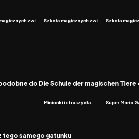
6.3
2022
6.4
2024
FILM
FILM
Szkoła magicznych zwierząt
Szkoła magicznych zwierząt. Tajemnica szkolnego podwórka
 podobne do Die Schule der magischen Tiere 
5.9
2026
6.4
2026
FILM
FILM
Minionki i straszydła
Super Mario G
 z tego samego gatunku