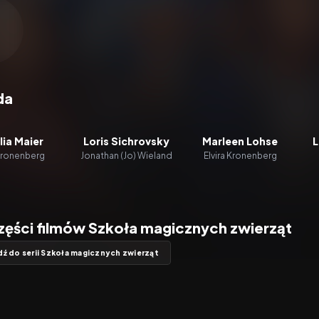
zacz wideo:
Die Schule der magischen Tiere 4
da
lia Maier
Loris Sichrovsky
Marleen Lohse
L
Kronenberg
Jonathan (Jo) Wieland
Elvira Kronenberg
części filmów Szkoła magicznych zwierząt
dź do serii Szkoła magicznych zwierząt