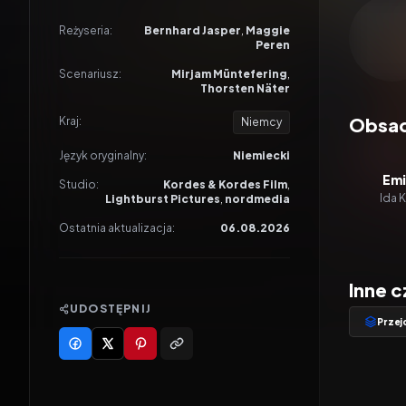
Odtwar
Reżyseria:
Bernhard Jasper
,
Maggie
Peren
Scenariusz:
Mirjam Müntefering
,
Thorsten Näter
Obsa
Kraj:
Niemcy
Język oryginalny:
Niemiecki
Emi
Studio:
Kordes & Kordes Film
,
Ida 
Lightburst Pictures
,
nordmedia
Ostatnia aktualizacja:
06.08.2026
Inne 
UDOSTĘPNIJ
Przej