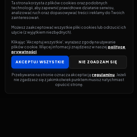
Ta strona korzysta z plików cookies oraz podobnych 
technologii, aby zapewnić prawidłowe działanie serwisu, 
analizować ruch oraz dopasowywać treści i reklamy do Twoich 
zainteresowań.
Możesz zaakceptować wszystkie pliki cookies lub odrzucić ich 
użycie (z wyjątkiem niezbędnych).
Klikając 'Akceptuj wszystkie', wyrażasz zgodę na używanie 
plików cookie. Więcej informacji znajdziesz w naszej 
polityce 
prywatności
.
AKCEPTUJ WSZYSTKIE
NIE ZGADZAM SIĘ
Przebywanie na stronie oznacza akceptację 
regulaminu
. Jeżeli 
nie zgadzasz się z jakimkolwiek punktem musisz natychmiast 
opuścić stronę.
Jeśli chcesz szybko dowiedzieć się, gdzie w