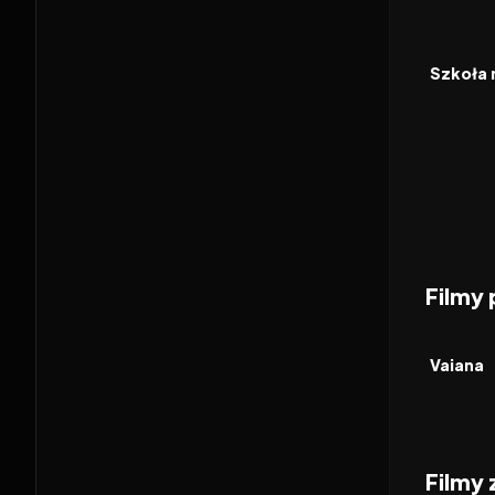
2021
FILM
Filmy
2026
FILM
Vaiana
Filmy