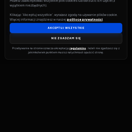
Możesz zaakceptować wszystkie pliki cookies lub odrzucić ich użycie (z 
wyjątkiem niezbędnych).
Klikając 'Akceptuj wszystkie', wyrażasz zgodę na używanie plików cookie. 
Więcej informacji znajdziesz w naszej 
polityce prywatności
.
AKCEPTUJ WSZYSTKIE
NIE ZGADZAM SIĘ
Przebywanie na stronie oznacza akceptację 
regulaminu
. Jeżeli nie zgadzasz się z 
jakimkolwiek punktem musisz natychmiast opuścić stronę.
Jeśli chcesz szybko dowiedzieć się, gdzie w sieci da się legalnie
obejrzeć wybrany film lub serial, dobrym miejscem na start jest
pFilm. Nasz serwis działa jak przewodnik po legalnych źródłach –
przy każdym tytule pokazuje, w jakich usługach VOD jest
dostępny i w jakiej formie. Baza jest stale rozwijana, dzięki czemu