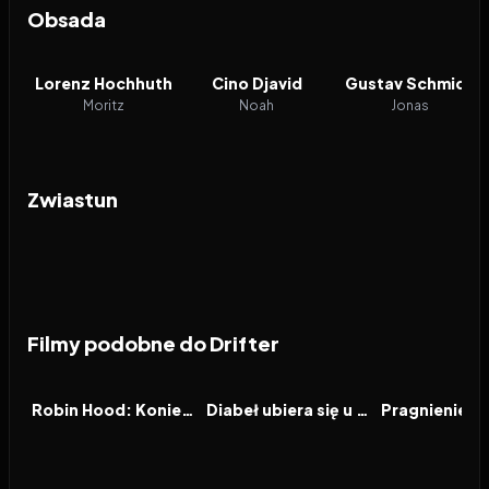
Obsada
Lorenz Hochhuth
Cino Djavid
Gustav Schmidt
Moritz
Noah
Jonas
Zwiastun
Filmy podobne do Drifter
2026
6.5
2026
7.1
2026
FILM
FILM
FILM
Robin Hood: Koniec legendy
Diabeł ubiera się u Prady 2
Pragnienie