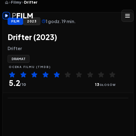
Filmy
Drifter
1 godz. 19 min.
FILM
2023
Drifter (2023)
Drifter
DRAMAT
OCENA
FILMU
(TMDB)
5.2
/ 10
13
GŁOSÓW
Odtwarzacz wideo:
Drifter