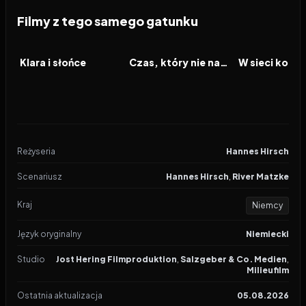
Filmy z tego samego gatunku
2026
2026
2026
FILM
FILM
FILM
Klara i słońce
Czas, który nie nadszedł
Reżyseria
Hannes Hirsch
Scenariusz
Hannes Hirsch
,
River Matzke
Kraj
Niemcy
Język oryginalny
Niemiecki
Studio
Jost Hering Filmproduktion
,
Salzgeber & Co. Medien
,
Milieufilm
Ostatnia aktualizacja
05.08.2026