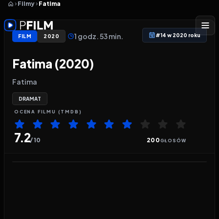
Filmy
Fatima
1 godz. 53 min.
#14 w 2020 roku
FILM
2020
Fatima (2020)
Fatima
DRAMAT
OCENA
FILMU
(TMDB)
7.2
/ 10
200
GŁOSÓW
Odtwarzacz wideo:
Fatima