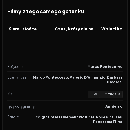
Filmy z tego samego gatunku
2026
2026
2026
FILM
FILM
FILM
Klara i słońce
Czas, który nie nadszedł
Reżyseria
Marco Pontecorvo
Scenariusz
Marco Pontecorvo
,
Valerio D'Annunzio
,
Barbara
Nicolosi
Kraj
USA
Portugalia
Język oryginalny
Angielski
Studio
Origin Entertainement Pictures
,
Rose Pictures
,
Panorama Films