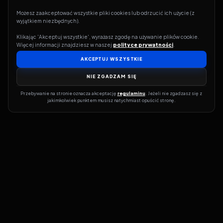
Możesz zaakceptować wszystkie pliki cookies lub odrzucić ich użycie (z 
wyjątkiem niezbędnych).
Klikając 'Akceptuj wszystkie', wyrażasz zgodę na używanie plików cookie. 
Więcej informacji znajdziesz w naszej 
polityce prywatności
.
AKCEPTUJ WSZYSTKIE
NIE ZGADZAM SIĘ
Przebywanie na stronie oznacza akceptację 
regulaminu
. Jeżeli nie zgadzasz się z 
jakimkolwiek punktem musisz natychmiast opuścić stronę.
Jeśli chcesz szybko dowiedzieć się, gdzie w sieci da się legalnie
obejrzeć wybrany film lub serial, dobrym miejscem na start jest
pFilm. Nasz serwis działa jak przewodnik po legalnych źródłach –
przy każdym tytule pokazuje, w jakich usługach VOD jest