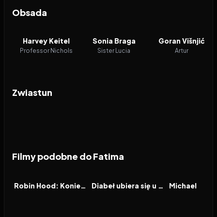
Obsada
Harvey Keitel
Sonia Braga
Goran Višnjić
Professor Nichols
Sister Lucia
Artur
Zwiastun
Filmy podobne do Fatima
2026
6.4
2026
7.1
2026
FILM
FILM
FILM
Robin Hood: Koniec legendy
Diabeł ubiera się u Prady 2
Michael