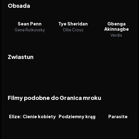
Obsada
Sean Penn
Tye Sheridan
Gbenga
Akinnagbe
Gene Rutkovsky
Ollie Cross
Verdis
Zwiastun
Filmy podobne do Granica mroku
2026
7.3
1999
8.4
2019
FILM
FILM
FILM
Elize: Cienie kobiety
Podziemny krąg
Parasite