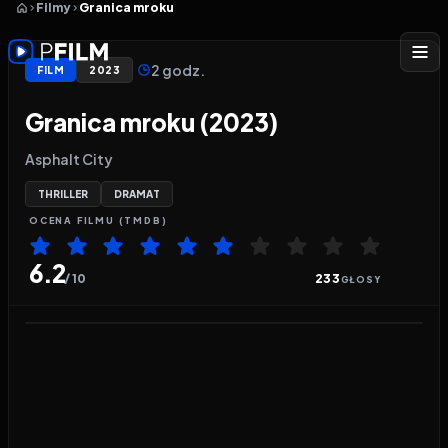
Filmy
Granica mroku
2 godz.
FILM
2023
Granica mroku (2023)
Asphalt City
THRILLER
DRAMAT
OCENA
FILMU
(TMDB)
6.2
/ 10
233
GŁOSY
Odtwarzacz wideo:
Granica mroku