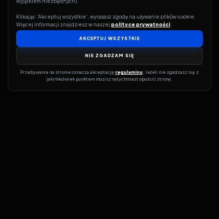
wyjątkiem niezbędnych).
Klikając 'Akceptuj wszystkie', wyrażasz zgodę na używanie plików cookie. 
Więcej informacji znajdziesz w naszej 
polityce prywatności
.
AKCEPTUJ WSZYSTKIE
NIE ZGADZAM SIĘ
Przebywanie na stronie oznacza akceptację 
regulaminu
. Jeżeli nie zgadzasz się z 
jakimkolwiek punktem musisz natychmiast opuścić stronę.
Jeśli chcesz szybko dowiedzieć się, gdzie w sieci da się legalnie
obejrzeć wybrany film lub serial, dobrym miejscem na start jest
pFilm. Nasz serwis działa jak przewodnik po legalnych źródłach –
przy każdym tytule pokazuje, w jakich usługach VOD jest
dostępny i w jakiej formie. Baza jest stale rozwijana, dzięki czemu
możesz na bieżąco odkrywać najnowsze produkcje, ale też wracać