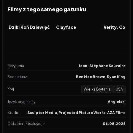
Filmy z tego samego gatunku
2026
2026
2026
FILM
FILM
FILM
Dziki Koń Dziewięć
Clayface
Reżyseria
Jean-Stéphane Sauvaire
Scenariusz
Ben Mac Brown
,
Ryan King
Kraj
Wielka Brytania
USA
Język oryginalny
Angielski
Studio
Sculptor Media
,
Projected Picture Works
,
AZA Films
Ostatnia aktualizacja
06.08.2026