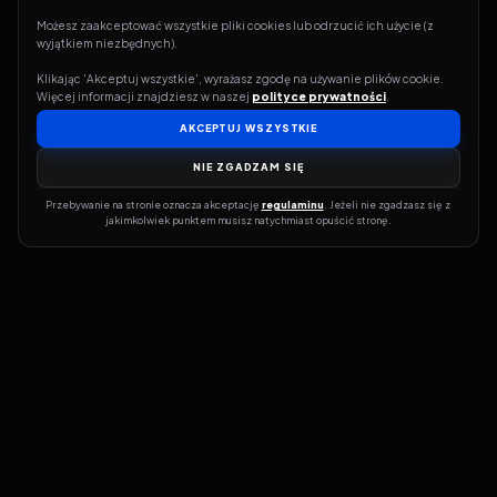
Możesz zaakceptować wszystkie pliki cookies lub odrzucić ich użycie (z 
wyjątkiem niezbędnych).
Klikając 'Akceptuj wszystkie', wyrażasz zgodę na używanie plików cookie. 
Więcej informacji znajdziesz w naszej 
polityce prywatności
.
AKCEPTUJ WSZYSTKIE
NIE ZGADZAM SIĘ
Przebywanie na stronie oznacza akceptację 
regulaminu
. Jeżeli nie zgadzasz się z 
jakimkolwiek punktem musisz natychmiast opuścić stronę.
Jeśli chcesz szybko dowiedzieć się, gdzie w sieci da się legalnie
obejrzeć wybrany film lub serial, dobrym miejscem na start jest
pFilm. Nasz serwis działa jak przewodnik po legalnych źródłach –
przy każdym tytule pokazuje, w jakich usługach VOD jest