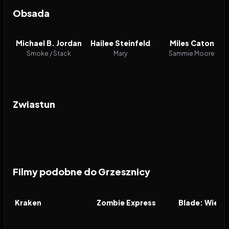
Obsada
Michael B. Jordan
Hailee Steinfeld
Miles Caton
Smoke / Stack
Mary
Sammie Moore
Zwiastun
Filmy podobne do Grzesznicy
2026
6.3
2016
7.8
2002
FILM
FILM
FILM
Kraken
Zombie Express