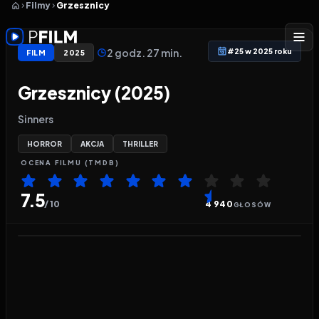
Filmy
Grzesznicy
2 godz. 27 min.
#25 w 2025 roku
FILM
2025
Grzesznicy (2025)
Sinners
HORROR
AKCJA
THRILLER
OCENA
FILMU
(TMDB)
7.5
/ 10
4 940
GŁOSÓW
Odtwarzacz wideo:
Grzesznicy