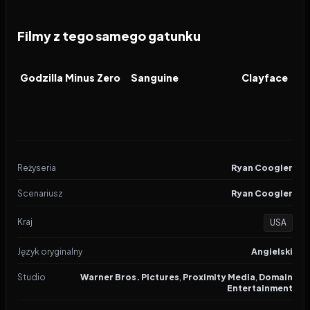
Filmy z tego samego gatunku
2026
2026
2026
FILM
FILM
FILM
Godzilla Minus Zero
Sanguine
Clayface
Reżyseria
Ryan Coogler
Scenariusz
Ryan Coogler
Kraj
USA
Język oryginalny
Angielski
Studio
Warner Bros. Pictures
,
Proximity Media
,
Domain
Entertainment