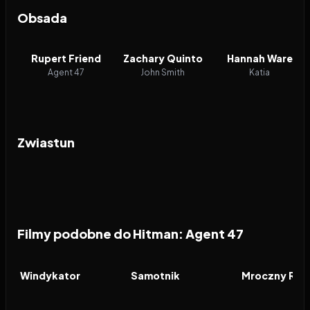
Obsada
Rupert Friend
Zachary Quinto
Hannah Ware
Agent 47
John Smith
Katia
Zwiastun
Filmy podobne do Hitman: Agent 47
2026
7.7
2026
7.8
2008
FILM
FILM
FILM
Windykator
Samotnik
Mroczny Ryc