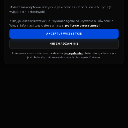
Możesz zaakceptować wszystkie pliki cookies lub odrzucić ich użycie (z 
wyjątkiem niezbędnych).
Klikając 'Akceptuj wszystkie', wyrażasz zgodę na używanie plików cookie. 
Więcej informacji znajdziesz w naszej 
polityce prywatności
.
AKCEPTUJ WSZYSTKIE
NIE ZGADZAM SIĘ
Przebywanie na stronie oznacza akceptację 
regulaminu
. Jeżeli nie zgadzasz się z 
jakimkolwiek punktem musisz natychmiast opuścić stronę.
Jeśli chcesz szybko dowiedzieć się, gdzie w sieci da się legalnie
obejrzeć wybrany film lub serial, dobrym miejscem na start jest
pFilm. Nasz serwis działa jak przewodnik po legalnych źródłach –
przy każdym tytule pokazuje, w jakich usługach VOD jest