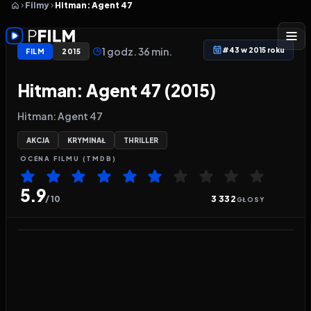
Filmy
Hitman: Agent 47
1 godz. 36 min.
#43 w 2015 roku
FILM
2015
Hitman: Agent 47 (2015)
Hitman: Agent 47
AKCJA
KRYMINAŁ
THRILLER
OCENA
FILMU
(TMDB)
5.9
/ 10
3 332
GŁOSY
Odtwarzacz wideo:
Hitman: Agent 47