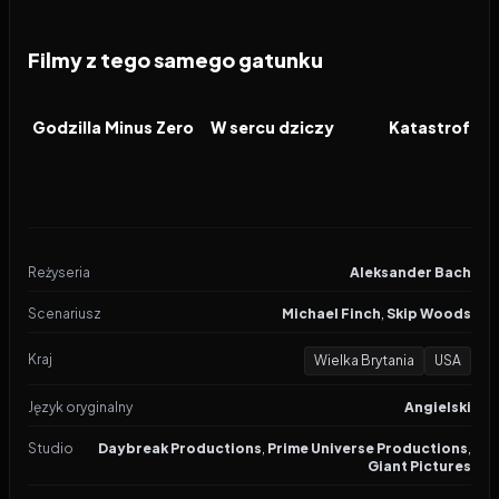
Filmy z tego samego gatunku
2026
2026
2026
FILM
FILM
FILM
Godzilla Minus Zero
W sercu dziczy
Katastrofa w
Reżyseria
Aleksander Bach
Scenariusz
Michael Finch
,
Skip Woods
Kraj
Wielka Brytania
USA
Język oryginalny
Angielski
Studio
Daybreak Productions
,
Prime Universe Productions
,
Giant Pictures