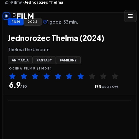
Filmy
Jednorożec Thelma
1 godz. 33 min.
FILM
2024
Jednorożec Thelma (2024)
Thelma the Unicorn
ANIMACJA
FANTASY
FAMILIJNY
OCENA
FILMU
(TMDB)
6.9
/ 10
198
GŁOSÓW
Odtwarzacz wideo:
Jednorożec Thelma