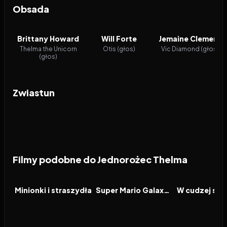
Obsada
Brittany Howard
Will Forte
Jemaine Clement
Thelma the Unicorn
Otis (głos)
Vic Diamond (głos)
(głos)
Zwiastun
Filmy podobne do Jednorożec Thelma
2026
6.4
2026
8.3
2026
FILM
FILM
FILM
Minionki i straszydła
Super Mario Galaxy Film
W cudzej skó