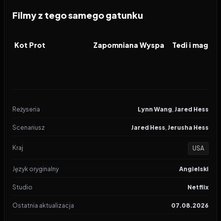
Filmy z tego samego gatunku
2026
2026
2026
FILM
FILM
FILM
Kot Prot
Zapomniana Wyspa
Reżyseria
Lynn Wang
,
Jared Hess
Scenariusz
Jared Hess
,
Jerusha Hess
Kraj
USA
Język oryginalny
Angielski
Studio
Netflix
Ostatnia aktualizacja
07.08.2026