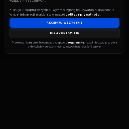
wyjątkiem niezbędnych).
Klikając 'Akceptuj wszystkie', wyrażasz zgodę na używanie plików cookie. 
Więcej informacji znajdziesz w naszej 
polityce prywatności
.
AKCEPTUJ WSZYSTKIE
NIE ZGADZAM SIĘ
Przebywanie na stronie oznacza akceptację 
regulaminu
. Jeżeli nie zgadzasz się z 
jakimkolwiek punktem musisz natychmiast opuścić stronę.
Jeśli chcesz szybko dowiedzieć się, gdzie w sieci da się legalnie
obejrzeć wybrany film lub serial, dobrym miejscem na start jest
pFilm. Nasz serwis działa jak przewodnik po legalnych źródłach –
przy każdym tytule pokazuje, w jakich usługach VOD jest
dostępny i w jakiej formie. Baza jest stale rozwijana, dzięki czemu
możesz na bieżąco odkrywać najnowsze produkcje, ale też wracać