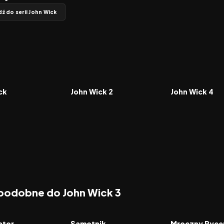
dź do serii John Wick
7.5
2017
7.3
2023
FILM
FILM
ck
John Wick 2
John Wick 4
 podobne do John Wick 3
7.6
2026
7.8
2008
FILM
FILM
ator
Samotnik
Mroczny Ryce