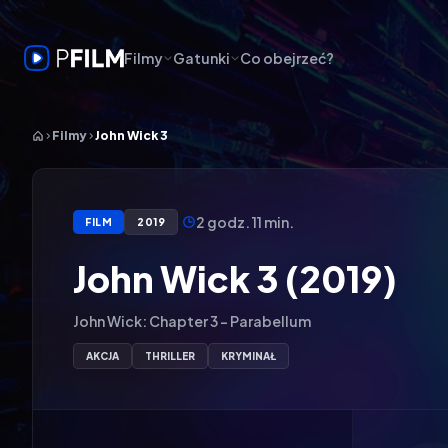
Filmy
Gatunki
Co obejrzeć?
Filmy
John Wick 3
2 godz. 11 min.
FILM
2019
John Wick 3 (2019)
John Wick: Chapter 3 - Parabellum
AKCJA
THRILLER
KRYMINAŁ