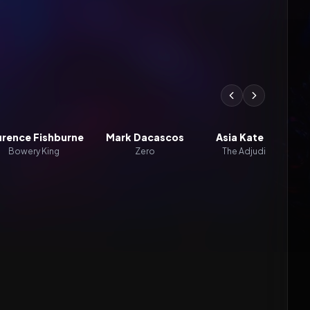
urence Fishburne
Mark Dacascos
Asia Kate Dillon
Bowery King
Zero
The Adjudicator