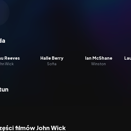
zacz wideo:
John Wick 3
da
u Reeves
Halle Berry
Ian McShane
La
ohn Wick
Sofia
Winston
tun
zęści filmów John Wick