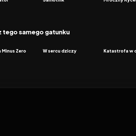
 z tego samego gatunku
2026
2026
FILM
FILM
a Minus Zero
W sercu dziczy
Katastrofa w 