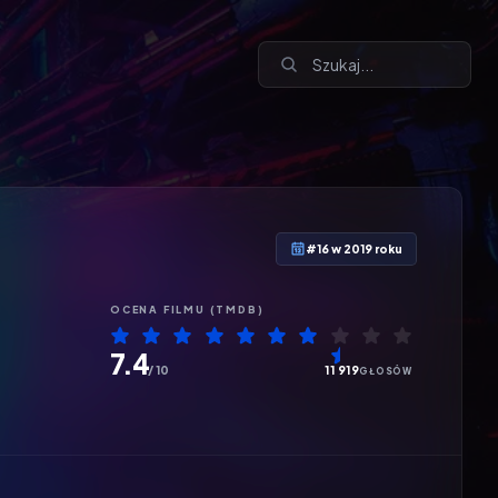
#16 w 2019 roku
OCENA
FILMU
(TMDB)
7.4
/ 10
11 919
GŁOSÓW