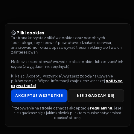
Pliki cookies
Ta strona korzysta z plików cookies oraz podobnych 
technologii, aby zapewnić prawidłowe działanie serwisu, 
analizować ruch oraz dopasowywać treści i reklamy do Twoich 
zainteresowań.
Możesz zaakceptować wszystkie pliki cookies lub odrzucić ich 
użycie (z wyjątkiem niezbędnych).
Klikając 'Akceptuj wszystkie', wyrażasz zgodę na używanie 
plików cookie. Więcej informacji znajdziesz w naszej 
polityce 
prywatności
.
AKCEPTUJ WSZYSTKIE
NIE ZGADZAM SIĘ
Przebywanie na stronie oznacza akceptację 
regulaminu
. Jeżeli 
nie zgadzasz się z jakimkolwiek punktem musisz natychmiast 
opuścić stronę.