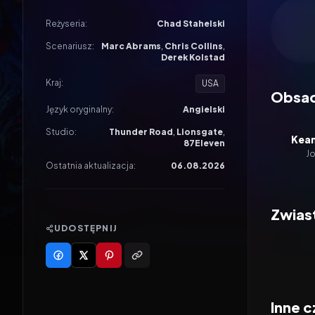
Odtwar
Reżyseria:
Chad Stahelski
Scenariusz:
Marc Abrams
,
Chris Collins
,
Derek Kolstad
Kraj:
USA
Obsa
Język oryginalny:
Angielski
Studio:
Thunder Road
,
Lionsgate
,
Kean
87Eleven
J
Ostatnia aktualizacja:
06.08.2026
Zwias
UDOSTĘPNIJ
Inne c