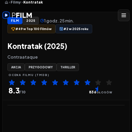
Filmy
Kontratak
1 godz. 25 min.
FILM
2025
#49 w Top 100 Filmów
#2 w 2025 roku
Kontratak (2025)
Contraataque
AKCJA
PRZYGODOWY
THRILLER
OCENA
FILMU
(TMDB)
8.3
/ 10
836
GŁOSÓW
Odtwarzacz wideo:
Kontratak