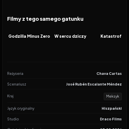
Filmy z tego samego gatunku
2026
2026
2026
FILM
FILM
FILM
Godzilla Minus Zero
W sercu dziczy
Katastrofa w
Reżyseria
Chava Cartas
Scenariusz
José Rubén Escalante Méndez
Kraj
Meksyk
Język oryginalny
Hiszpański
Studio
Draco Films