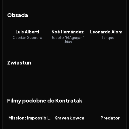
Obsada
Luis Alberti
Noé Hernández
Leonardo Alonso
Capitán Guerrero
Josefo "El Aguijón"
Tanque
Urías
Zwiastun
Filmy podobne do Kontratak
2025
7.2
2024
6.4
1987
FILM
FILM
FILM
Mission: Impossible - The Final Reckoning
Kraven Łowca
Predator