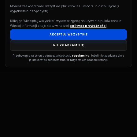
Możesz zaakceptować wszystkie pliki cookies lub odrzucić ich użycie (z 
wyjątkiem niezbędnych).
Klikając 'Akceptuj wszystkie', wyrażasz zgodę na używanie plików cookie. 
Więcej informacji znajdziesz w naszej 
polityce prywatności
.
AKCEPTUJ WSZYSTKIE
NIE ZGADZAM SIĘ
Przebywanie na stronie oznacza akceptację 
regulaminu
. Jeżeli nie zgadzasz się z 
jakimkolwiek punktem musisz natychmiast opuścić stronę.
Jeśli chcesz szybko dowiedzieć się, gdzie w sieci da się legalnie
obejrzeć wybrany film lub serial, dobrym miejscem na start jest
pFilm. Nasz serwis działa jak przewodnik po legalnych źródłach –
przy każdym tytule pokazuje, w jakich usługach VOD jest