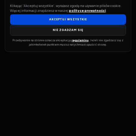
Klikając 'Akceptuj wszystkie', wyrażasz zgodę na używanie plików cookie. 
Więcej informacji znajdziesz w naszej 
polityce prywatności
.
AKCEPTUJ WSZYSTKIE
NIE ZGADZAM SIĘ
Przebywanie na stronie oznacza akceptację 
regulaminu
. Jeżeli nie zgadzasz się z 
jakimkolwiek punktem musisz natychmiast opuścić stronę.
Jeśli chcesz szybko dowiedzieć się, gdzie w sieci da się legalnie
obejrzeć wybrany film lub serial, dobrym miejscem na start jest
pFilm. Nasz serwis działa jak przewodnik po legalnych źródłach –
przy każdym tytule pokazuje, w jakich usługach VOD jest
dostępny i w jakiej formie. Baza jest stale rozwijana, dzięki czemu
możesz na bieżąco odkrywać najnowsze produkcje, ale też wracać
do klasyków czy mniej oczywistych, niezależnych tytułów. ​​