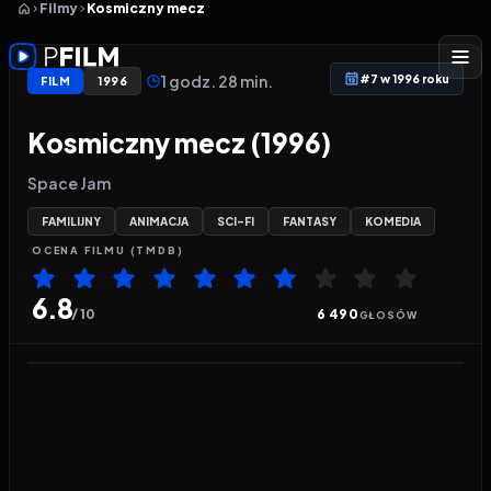
Filmy
Kosmiczny mecz
1 godz. 28 min.
#7 w 1996 roku
FILM
1996
Kosmiczny mecz (1996)
Space Jam
FAMILIJNY
ANIMACJA
SCI-FI
FANTASY
KOMEDIA
OCENA
FILMU
(TMDB)
6.8
/ 10
6 490
GŁOSÓW
Odtwarzacz wideo:
Kosmiczny mecz