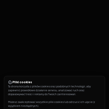
Pliki cookies
Ta strona korzysta z plików cookies oraz podobnych technologii, aby 
zapewnić prawidłowe działanie serwisu, analizować ruch oraz 
dopasowywać treści i reklamy do Twoich zainteresowań.
Możesz zaakceptować wszystkie pliki cookies lub odrzucić ich użycie (z 
wyjątkiem niezbędnych).