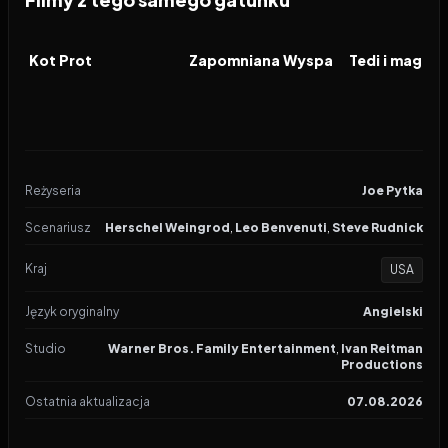
2026
2026
2026
FILM
FILM
FILM
Kot Prot
Zapomniana Wyspa
Reżyseria
Joe Pytka
Scenariusz
Herschel Weingrod
,
Leo Benvenuti
,
Steve Rudnick
Kraj
USA
Język oryginalny
Angielski
Studio
Warner Bros. Family Entertainment
,
Ivan Reitman
Productions
Ostatnia aktualizacja
07.08.2026