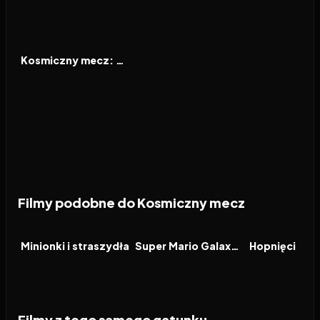
2021
6.6
FILM
Kosmiczny mecz: Nowa era
Filmy podobne do Kosmiczny mecz
2026
6.4
2026
8.3
2026
FILM
FILM
FILM
Minionki i straszydła
Super Mario Galaxy Film
Hopnięci
Filmy z tego samego gatunku