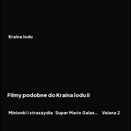
2013
7.2
FILM
Kraina lodu
Filmy podobne do Kraina lodu II
2026
6.4
2026
8.3
2024
FILM
FILM
FILM
Minionki i straszydła
Super Mario Galaxy Film
Vaiana 2