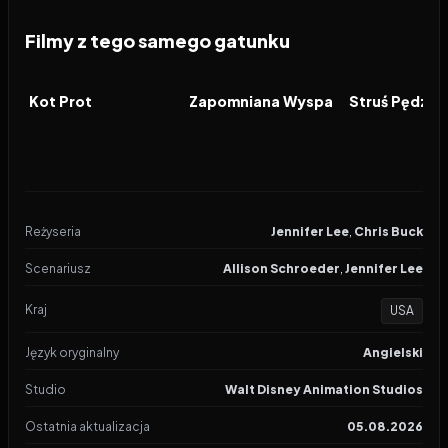
Filmy z tego samego gatunku
2026
2026
2026
FILM
FILM
FILM
Kot Prot
Zapomniana Wyspa
Reżyseria
Jennifer Lee
,
Chris Buck
Scenariusz
Allison Schroeder
,
Jennifer Lee
Kraj
USA
Język oryginalny
Angielski
Studio
Walt Disney Animation Studios
Ostatnia aktualizacja
05.08.2026