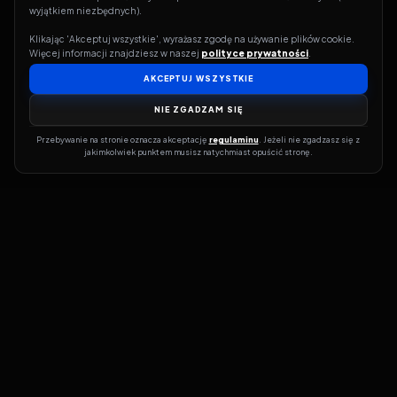
wyjątkiem niezbędnych).
Klikając 'Akceptuj wszystkie', wyrażasz zgodę na używanie plików cookie. 
Więcej informacji znajdziesz w naszej 
polityce prywatności
.
AKCEPTUJ WSZYSTKIE
NIE ZGADZAM SIĘ
Przebywanie na stronie oznacza akceptację 
regulaminu
. Jeżeli nie zgadzasz się z 
jakimkolwiek punktem musisz natychmiast opuścić stronę.
Jeśli chcesz szybko dowiedzieć się, gdzie w sieci da się legalnie
obejrzeć wybrany film lub serial, dobrym miejscem na start jest
pFilm. Nasz serwis działa jak przewodnik po legalnych źródłach –
przy każdym tytule pokazuje, w jakich usługach VOD jest
dostępny i w jakiej formie. Baza jest stale rozwijana, dzięki czemu
możesz na bieżąco odkrywać najnowsze produkcje, ale też wracać