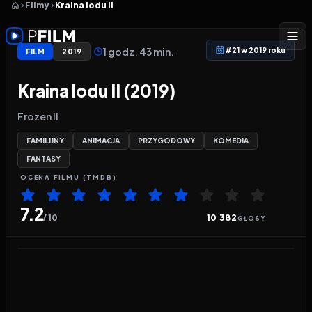
Filmy
Kraina lodu II
1 godz. 43 min.
#21 w 2019 roku
FILM
2019
Kraina lodu II (2019)
Frozen II
FAMILIJNY
ANIMACJA
PRZYGODOWY
KOMEDIA
FANTASY
OCENA
FILMU
(TMDB)
7.2
/ 10
10 382
GŁOSY
Odtwarzacz wideo:
Kraina lodu II