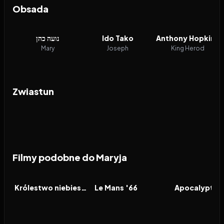
Obsada
נועה כהן
Ido Tako
Anthony Hopkins
Mary
Joseph
King Herod
Zwiastun
Filmy podobne do Maryja
2005
7.1
2019
8.0
2006
FILM
FILM
FILM
Królestwo niebieskie
Le Mans '66
Apocalypto