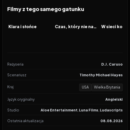
Filmy z tego samego gatunku
2026
2026
2026
FILM
FILM
FILM
Klara i słońce
Czas, który nie nadszedł
Reżyseria
D.J. Caruso
Scenariusz
Timothy Michael Hayes
Kraj
USA
Wielka Brytania
Język oryginalny
Angielski
Studio
Aloe Entertainment
,
Luna Films
,
Ludascripts
Ostatnia aktualizacja
08.08.2026