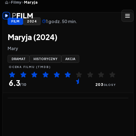
Filmy
Maryja
1 godz. 50 min.
FILM
2024
Maryja (2024)
Mary
DRAMAT
HISTORYCZNY
AKCJA
OCENA
FILMU
(TMDB)
6.3
/ 10
203
GŁOSY
Odtwarzacz wideo:
Maryja