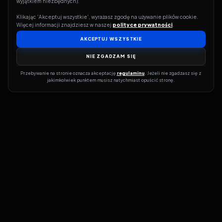
wyjątkiem niezbędnych).
Klikając 'Akceptuj wszystkie', wyrażasz zgodę na używanie plików cookie. 
Więcej informacji znajdziesz w naszej 
polityce prywatności
.
AKCEPTUJ WSZYSTKIE
NIE ZGADZAM SIĘ
Przebywanie na stronie oznacza akceptację 
regulaminu
. Jeżeli nie zgadzasz się z 
jakimkolwiek punktem musisz natychmiast opuścić stronę.
Jeśli chcesz szybko dowiedzieć się, gdzie w sieci da się legalnie
obejrzeć wybrany film lub serial, dobrym miejscem na start jest
pFilm. Nasz serwis działa jak przewodnik po legalnych źródłach –
przy każdym tytule pokazuje, w jakich usługach VOD jest
dostępny i w jakiej formie. Baza jest stale rozwijana, dzięki czemu
możesz na bieżąco odkrywać najnowsze produkcje, ale też wracać