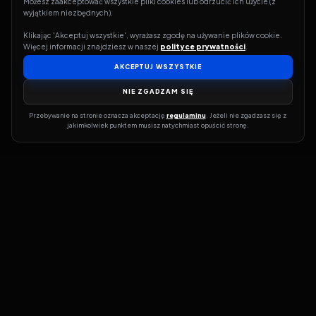
Możesz zaakceptować wszystkie pliki cookies lub odrzucić ich użycie (z 
wyjątkiem niezbędnych).
Klikając 'Akceptuj wszystkie', wyrażasz zgodę na używanie plików cookie. 
Więcej informacji znajdziesz w naszej 
polityce prywatności
.
AKCEPTUJ WSZYSTKIE
NIE ZGADZAM SIĘ
Przebywanie na stronie oznacza akceptację 
regulaminu
. Jeżeli nie zgadzasz się z 
jakimkolwiek punktem musisz natychmiast opuścić stronę.
Jeśli chcesz szybko dowiedzieć się, gdzie w sieci da się legalnie
obejrzeć wybrany film lub serial, dobrym miejscem na start jest
pFilm. Nasz serwis działa jak przewodnik po legalnych źródłach –
przy każdym tytule pokazuje, w jakich usługach VOD jest
dostępny i w jakiej formie. Baza jest stale rozwijana, dzięki czemu