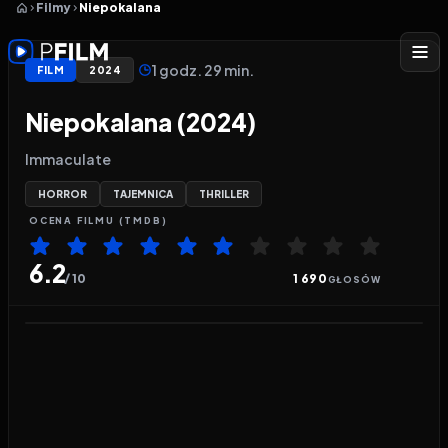
Filmy
Niepokalana
1 godz. 29 min.
FILM
2024
Niepokalana (2024)
Immaculate
HORROR
TAJEMNICA
THRILLER
OCENA
FILMU
(TMDB)
6.2
/ 10
1 690
GŁOSÓW
Odtwarzacz wideo:
Niepokalana