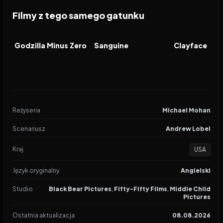
Filmy z tego samego gatunku
2026
2026
2026
FILM
FILM
FILM
Godzilla Minus Zero
Sanguine
Clayface
Reżyseria
Michael Mohan
Scenariusz
Andrew Lobel
Kraj
USA
Język oryginalny
Angielski
Studio
Black Bear Pictures
,
Fifty-Fifty Films
,
Middle Child
Pictures
Ostatnia aktualizacja
08.08.2026