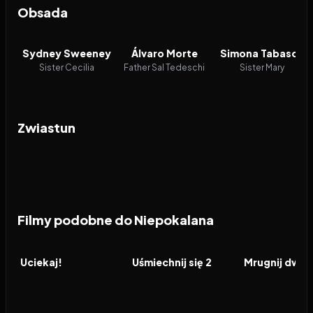
Obsada
Sydney Sweeney
Álvaro Morte
Simona Tabasco
Sister Cecilia
Father Sal Tedeschi
Sister Mary
Zwiastun
Filmy podobne do Niepokalana
2017
7.6
2024
6.6
2024
FILM
FILM
FILM
Uciekaj!
Uśmiechnij się 2
Mrugnij dwa 