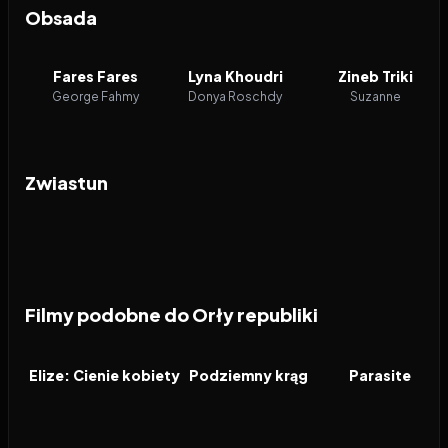
Obsada
Fares Fares
Lyna Khoudri
Zineb Triki
George Fahmy
Donya Roschdy
Suzanne
Zwiastun
Filmy podobne do Orły republiki
2026
7.3
1999
8.4
2019
FILM
FILM
FILM
Elize: Cienie kobiety
Podziemny krąg
Parasite