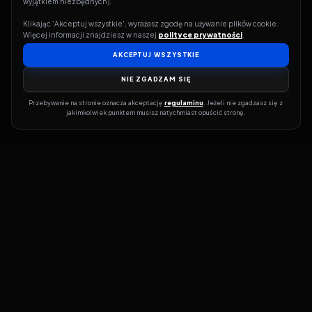
wyjątkiem niezbędnych).
Klikając 'Akceptuj wszystkie', wyrażasz zgodę na używanie plików cookie. 
Więcej informacji znajdziesz w naszej 
polityce prywatności
.
AKCEPTUJ WSZYSTKIE
NIE ZGADZAM SIĘ
Przebywanie na stronie oznacza akceptację 
regulaminu
. Jeżeli nie zgadzasz się z 
jakimkolwiek punktem musisz natychmiast opuścić stronę.
Jeśli chcesz szybko dowiedzieć się, gdzie w sieci da się legalnie
obejrzeć wybrany film lub serial, dobrym miejscem na start jest
pFilm. Nasz serwis działa jak przewodnik po legalnych źródłach –
przy każdym tytule pokazuje, w jakich usługach VOD jest
dostępny i w jakiej formie. Baza jest stale rozwijana, dzięki czemu
możesz na bieżąco odkrywać najnowsze produkcje, ale też wracać