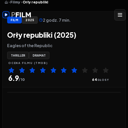
Filmy
Orły republiki
2 godz. 7 min.
FILM
2025
Orły republiki (2025)
Eagles of the Republic
THRILLER
DRAMAT
OCENA
FILMU
(TMDB)
6.9
/ 10
64
GŁOSY
Odtwarzacz wideo:
Orły republiki