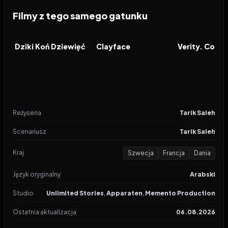
Filmy z tego samego gatunku
2026
2026
2026
FILM
FILM
FILM
Dziki Koń Dziewięć
Clayface
Reżyseria
Tarik Saleh
Scenariusz
Tarik Saleh
Kraj
Szwecja
Francja
Dania
Język oryginalny
Arabski
Studio
Unlimited Stories
,
Apparaten
,
Memento Production
Ostatnia aktualizacja
06.08.2026