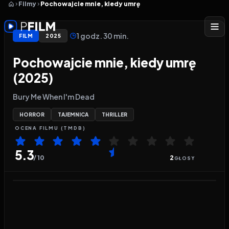
Filmy
Pochowajcie mnie, kiedy umrę
1 godz. 30 min.
FILM
2025
Pochowajcie mnie, kiedy umrę
(2025)
Bury Me When I'm Dead
HORROR
TAJEMNICA
THRILLER
OCENA
FILMU
(TMDB)
5.3
/ 10
2
GŁOSY
Odtwarzacz wideo:
Pochowajcie mnie, kiedy umrę