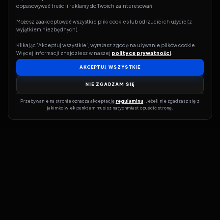
dopasowywać treści i reklamy do Twoich zainteresowań.
Możesz zaakceptować wszystkie pliki cookies lub odrzucić ich użycie (z 
wyjątkiem niezbędnych).
Klikając 'Akceptuj wszystkie', wyrażasz zgodę na używanie plików cookie. 
Więcej informacji znajdziesz w naszej 
polityce prywatności
.
AKCEPTUJ WSZYSTKIE
NIE ZGADZAM SIĘ
Przebywanie na stronie oznacza akceptację 
regulaminu
. Jeżeli nie zgadzasz się z 
jakimkolwiek punktem musisz natychmiast opuścić stronę.
Jeśli chcesz szybko dowiedzieć się, gdzie w sieci da się legalnie
obejrzeć wybrany film lub serial, dobrym miejscem na start jest
pFilm. Nasz serwis działa jak przewodnik po legalnych źródłach –