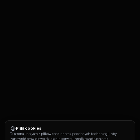
Pliki cookies
Ta strona korzysta z plików cookies oraz podobnych technologii, aby 
zapewnić prawidłowe działanie serwisu, analizować ruch oraz 