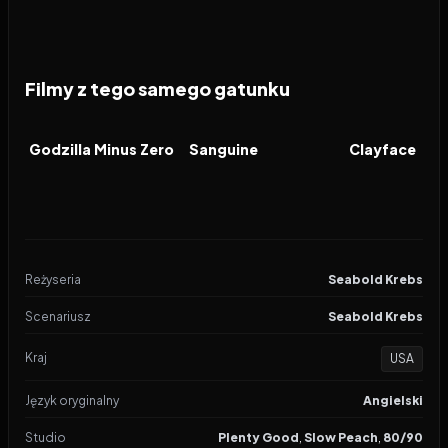
Filmy z tego samego gatunku
2026
2026
2026
FILM
FILM
FILM
Godzilla Minus Zero
Sanguine
Clayface
Reżyseria
Seabold Krebs
Scenariusz
Seabold Krebs
Kraj
USA
Język oryginalny
Angielski
Studio
Plenty Good
,
Slow Peach
,
80/90