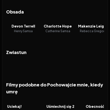
Obsada
Devon Terrell
Charlotte Hope
Makenzie Leigh
Henry Samsa
Catherine Samsa
Rebecca Gregor
Zwiastun
Filmy podobne do Pochowajcie mnie, kiedy
umrę
2017
7.6
2024
6.6
2021
FILM
FILM
FILM
Uciekaj!
Uśmiechnij się 2