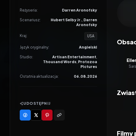
Odtwar
Reżyseria:
Darren Aronofsky
Scenariusz:
Hubert Selby Jr.
,
Darren
Aronofsky
Kraj:
USA
Obsa
Język oryginalny:
Angielski
Studio:
Artisan Entertainment
,
Elle
Thousand Words
,
Protozoa
Sar
Pictures
Ostatnia aktualizacja:
06.08.2026
Zwias
UDOSTĘPNIJ
Filmy