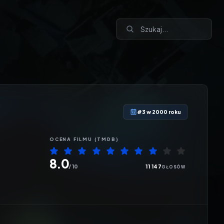
#3 w 2000 roku
OCENA
FILMU
(TMDB)
8.0
/ 10
11 147
GŁOSÓW