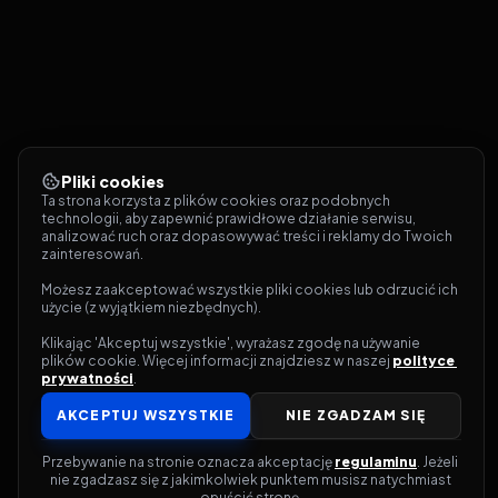
Pliki cookies
Ta strona korzysta z plików cookies oraz podobnych 
technologii, aby zapewnić prawidłowe działanie serwisu, 
analizować ruch oraz dopasowywać treści i reklamy do Twoich 
zainteresowań.
Możesz zaakceptować wszystkie pliki cookies lub odrzucić ich 
użycie (z wyjątkiem niezbędnych).
Klikając 'Akceptuj wszystkie', wyrażasz zgodę na używanie 
plików cookie. Więcej informacji znajdziesz w naszej 
polityce 
prywatności
.
AKCEPTUJ WSZYSTKIE
NIE ZGADZAM SIĘ
Przebywanie na stronie oznacza akceptację 
regulaminu
. Jeżeli 
nie zgadzasz się z jakimkolwiek punktem musisz natychmiast 
opuścić stronę.