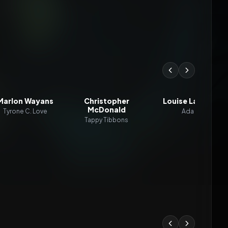
Marlon Wayans
Christopher
Louise Lasser
McDonald
Tyrone C. Love
Ada
Tappy Tibbons