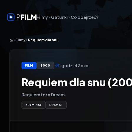
Filmy
Gatunki
Co obejrzeć?
Filmy
Requiem dla snu
1 godz. 42 min.
FILM
2000
Requiem dla snu (20
Requiem for a Dream
KRYMINAŁ
DRAMAT