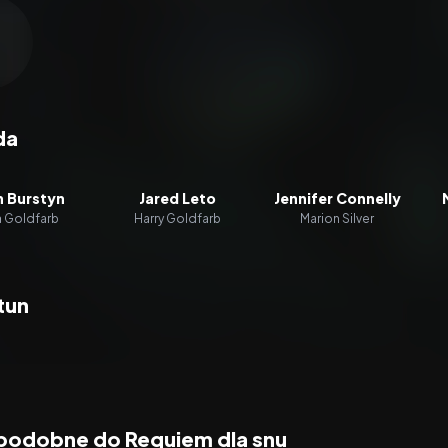
zacz wideo:
Requiem dla snu
da
n Burstyn
Jared Leto
Jennifer Connelly
a Goldfarb
Harry Goldfarb
Marion Silver
tun
 podobne do Requiem dla snu