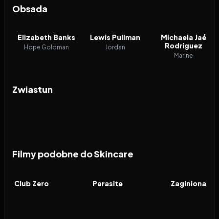
Obsada
Elizabeth Banks
Lewis Pullman
Michaela Jaé
Rodriguez
Hope Goldman
Jordan
Marine
Zwiastun
Filmy podobne do Skincare
2023
5.9
2019
8.5
2014
FILM
FILM
FILM
Club Zero
Parasite