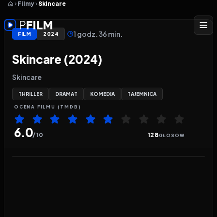
Filmy
Skincare
1 godz. 36 min.
FILM
2024
Skincare (2024)
Skincare
THRILLER
DRAMAT
KOMEDIA
TAJEMNICA
OCENA
FILMU
(TMDB)
6.0
/ 10
128
GŁOSÓW
Odtwarzacz wideo:
Skincare