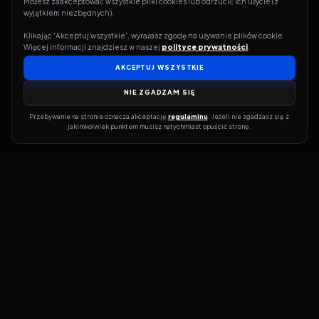
Możesz zaakceptować wszystkie pliki cookies lub odrzucić ich użycie (z 
wyjątkiem niezbędnych).
Klikając 'Akceptuj wszystkie', wyrażasz zgodę na używanie plików cookie. 
Więcej informacji znajdziesz w naszej 
polityce prywatności
.
AKCEPTUJ WSZYSTKIE
NIE ZGADZAM SIĘ
Przebywanie na stronie oznacza akceptację 
regulaminu
. Jeżeli nie zgadzasz się z 
jakimkolwiek punktem musisz natychmiast opuścić stronę.
Jeśli chcesz szybko dowiedzieć się, gdzie w sieci da się legalnie
obejrzeć wybrany film lub serial, dobrym miejscem na start jest
pFilm. Nasz serwis działa jak przewodnik po legalnych źródłach –
przy każdym tytule pokazuje, w jakich usługach VOD jest
dostępny i w jakiej formie. Baza jest stale rozwijana, dzięki czemu