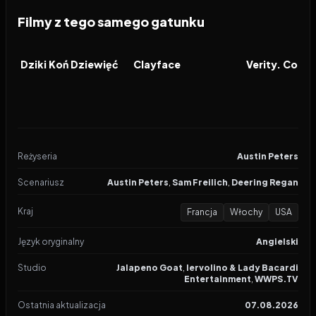
Filmy z tego samego gatunku
2026
2026
2026
FILM
FILM
FILM
Dziki Koń Dziewięć
Clayface
Reżyseria
Austin Peters
Scenariusz
Austin Peters
,
Sam Freilich
,
Deering Regan
Kraj
Francja
Włochy
USA
Język oryginalny
Angielski
Studio
Jalapeno Goat
,
Iervolino & Lady Bacardi
Entertainment
,
WWPS.TV
Ostatnia aktualizacja
07.08.2026