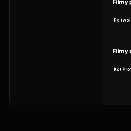
Filmy
2026
FILM
Po twoi
Filmy
2026
FILM
Kot Pro