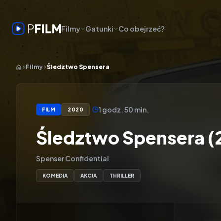
Filmy
Gatunki
Co obejrzeć?
Filmy
Śledztwo Spensera
1 godz. 50 min.
FILM
2020
Śledztwo Spensera (
Spenser Confidential
KOMEDIA
AKCJA
THRILLER