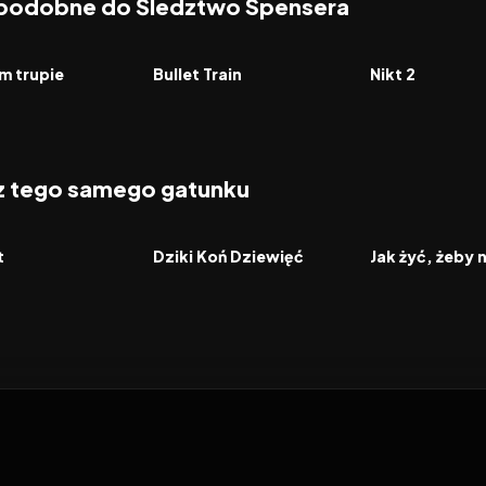
 podobne do Śledztwo Spensera
6.5
2022
7.4
2025
FILM
FILM
m trupie
Bullet Train
Nikt 2
 z tego samego gatunku
2026
2026
FILM
FILM
t
Dziki Koń Dziewięć