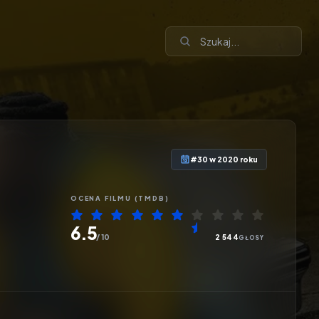
#30 w 2020 roku
OCENA
FILMU
(TMDB)
6.5
/ 10
2 544
GŁOSY