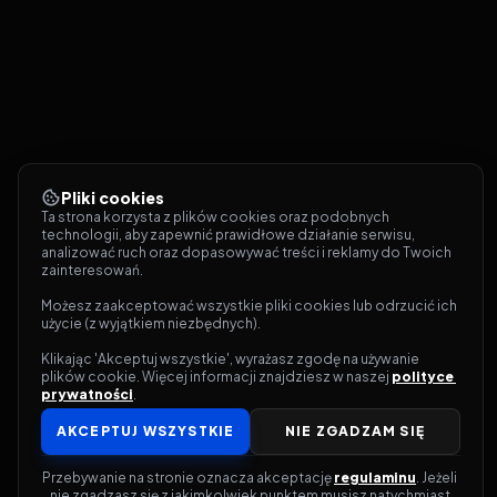
Pliki cookies
Ta strona korzysta z plików cookies oraz podobnych 
technologii, aby zapewnić prawidłowe działanie serwisu, 
analizować ruch oraz dopasowywać treści i reklamy do Twoich 
zainteresowań.
Możesz zaakceptować wszystkie pliki cookies lub odrzucić ich 
użycie (z wyjątkiem niezbędnych).
Klikając 'Akceptuj wszystkie', wyrażasz zgodę na używanie 
plików cookie. Więcej informacji znajdziesz w naszej 
polityce 
prywatności
.
AKCEPTUJ WSZYSTKIE
NIE ZGADZAM SIĘ
Przebywanie na stronie oznacza akceptację 
regulaminu
. Jeżeli 
nie zgadzasz się z jakimkolwiek punktem musisz natychmiast 