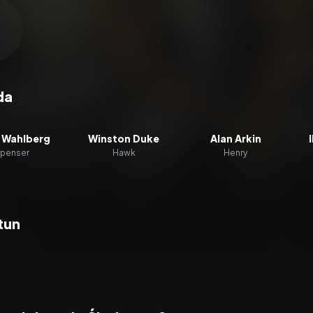
zacz wideo:
Śledztwo Spensera
da
 Wahlberg
Winston Duke
Alan Arkin
penser
Hawk
Henry
tun