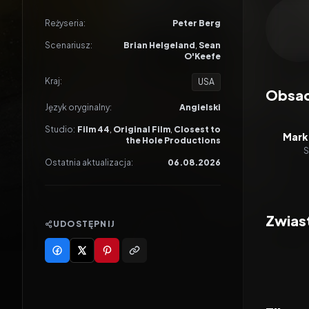
Odtwar
Reżyseria:
Peter Berg
Scenariusz:
Brian Helgeland
,
Sean
O'Keefe
Kraj:
USA
Obsa
Język oryginalny:
Angielski
Studio:
Film 44
,
Original Film
,
Closest to
Mark
the Hole Productions
S
Ostatnia aktualizacja:
06.08.2026
Zwias
UDOSTĘPNIJ