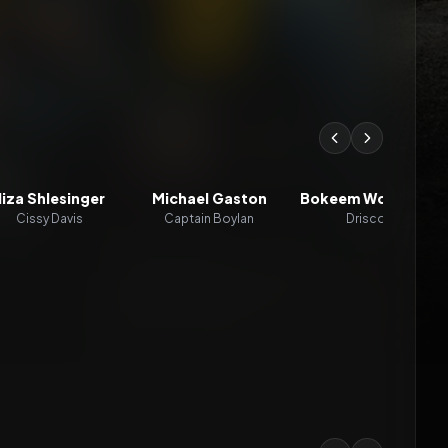
Iliza Shlesinger
Michael Gaston
Bokeem Woodbine
Cissy Davis
Captain Boylan
Driscoll