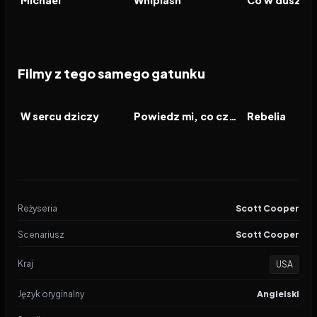
Michael
Whiplash
Co w duszy g
Filmy z tego samego gatunku
2026
2026
2026
FILM
FILM
FILM
W sercu dziczy
Powiedz mi, co czujesz
Rebelia
Reżyseria
Scott Cooper
Scenariusz
Scott Cooper
Kraj
USA
Język oryginalny
Angielski