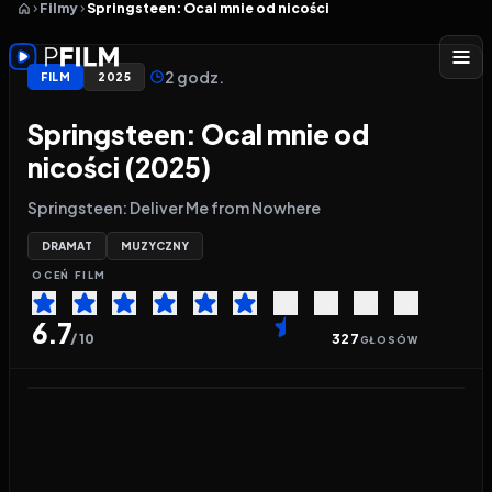
Filmy
Springsteen: Ocal mnie od nicości
2 godz.
FILM
2025
Springsteen: Ocal mnie od
nicości (2025)
Springsteen: Deliver Me from Nowhere
DRAMAT
MUZYCZNY
OCEŃ
FILM
6.7
/ 10
327
GŁOSÓW
Odtwarzacz wideo:
Springsteen: Ocal mnie od nico