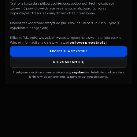
Ta strona korzysta z plików cookies oraz podobnych technologii, aby 
zapewnić prawidłowe działanie serwisu, analizować ruch oraz 
dopasowywać treści i reklamy do Twoich zainteresowań.
Możesz zaakceptować wszystkie pliki cookies lub odrzucić ich użycie (z 
wyjątkiem niezbędnych).
Klikając 'Akceptuj wszystkie', wyrażasz zgodę na używanie plików cookie. 
Więcej informacji znajdziesz w naszej 
polityce prywatności
.
AKCEPTUJ WSZYSTKIE
NIE ZGADZAM SIĘ
Przebywanie na stronie oznacza akceptację 
regulaminu
. Jeżeli nie zgadzasz się z 
jakimkolwiek punktem musisz natychmiast opuścić stronę.
Jeśli chcesz szybko dowiedzieć się, gdzie w sieci da się legalnie
obejrzeć wybrany film lub serial, dobrym miejscem na start jest