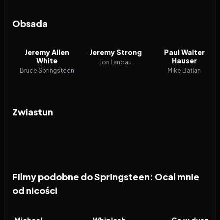
Obsada
Jeremy Allen
Jeremy Strong
Paul Walter
White
Hauser
Jon Landau
Bruce Springsteen
Mike Batlan
Zwiastun
Filmy podobne do Springsteen: Ocal mnie
od nicości
2026
8.7
2014
8.4
2020
FILM
FILM
FILM