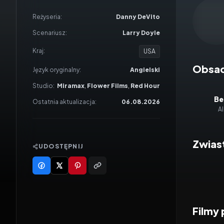
Odtwar
Reżyseria:
Danny DeVito
Scenariusz:
Larry Doyle
Kraj:
USA
Obsa
Język oryginalny:
Angielski
Studio:
Miramax
,
Flower Films
,
Red Hour
Ben
Ostatnia aktualizacja:
06.08.2026
A
Zwias
UDOSTĘPNIJ
Filmy
2026