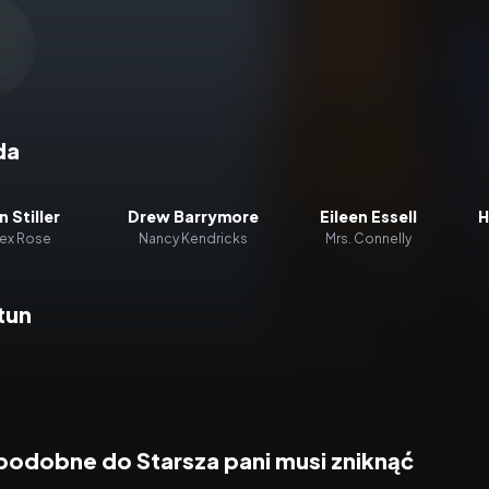
zacz wideo:
Starsza pani musi zniknąć
da
 Stiller
Drew Barrymore
Eileen Essell
H
lex Rose
Nancy Kendricks
Mrs. Connelly
tun
 podobne do Starsza pani musi zniknąć
7.4
2026
5.9
2026