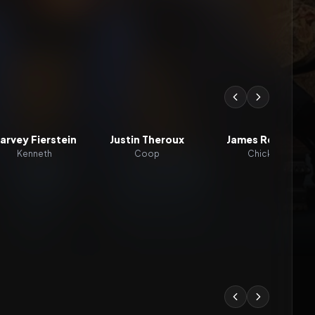
arvey Fierstein
Justin Theroux
James Remar
Kenneth
Coop
Chick
6.4
2026
6.5
2026