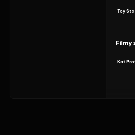
FILM
Toy Sto
Filmy
2026
FILM
Kot Pro