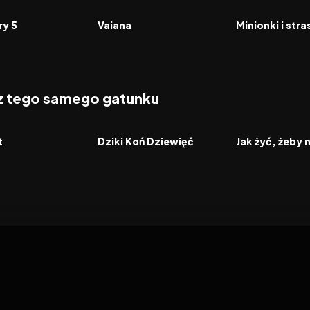
FILM
FILM
ry 5
Vaiana
Minionki i str
 z tego samego gatunku
2026
2026
FILM
FILM
t
Dziki Koń Dziewięć