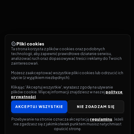
Pliki cookies
Ta strona korzysta z plików cookies oraz podobnych 
technologii, aby zapewnić prawidłowe działanie serwisu, 
analizować ruch oraz dopasowywać treści i reklamy do Twoich 
zainteresowań.
Możesz zaakceptować wszystkie pliki cookies lub odrzucić ich 
użycie (z wyjątkiem niezbędnych).
Klikając 'Akceptuj wszystkie', wyrażasz zgodę na używanie 
plików cookie. Więcej informacji znajdziesz w naszej 
polityce 
prywatności
.
AKCEPTUJ WSZYSTKIE
NIE ZGADZAM SIĘ
Przebywanie na stronie oznacza akceptację 
regulaminu
. Jeżeli 
nie zgadzasz się z jakimkolwiek punktem musisz natychmiast 
opuścić stronę.