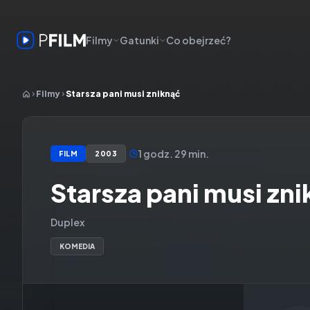
Filmy
Gatunki
Co obejrzeć?
Filmy
Starsza pani musi zniknąć
1 godz. 29 min.
FILM
2003
Starsza pani musi zn
Duplex
KOMEDIA