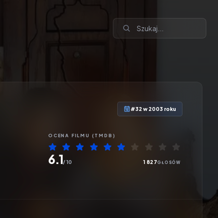
#32 w 2003 roku
OCENA
FILMU
(TMDB)
6.1
/ 10
1 827
GŁOSÓW