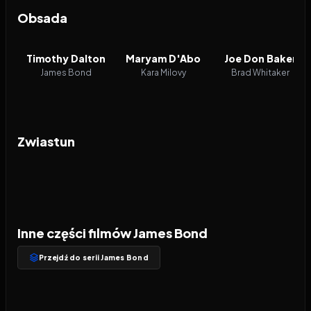
Obsada
Timothy Dalton
Maryam D'Abo
Joe Don Baker
James Bond
Kara Milovy
Brad Whitaker
Zwiastun
Inne części filmów James Bond
Przejdź do serii James Bond