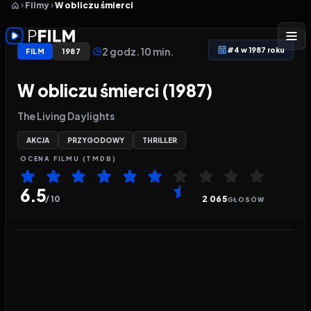
Filmy
W obliczu śmierci
2 godz. 10 min.
#4 w 1987 roku
FILM
1987
W obliczu śmierci (1987)
The Living Daylights
AKCJA
PRZYGODOWY
THRILLER
OCENA
FILMU
(TMDB)
6.5
/ 10
2 065
GŁOSÓW
Odtwarzacz wideo:
W obliczu śmierci