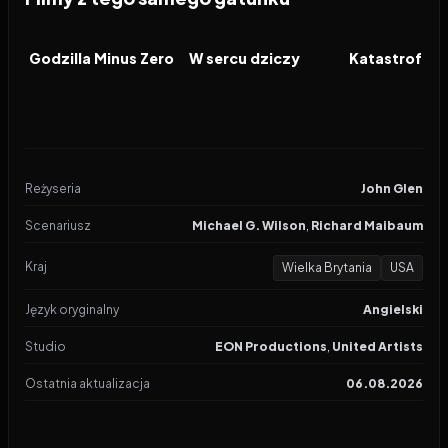
2026
2026
2026
FILM
FILM
FILM
Godzilla Minus Zero
W sercu dziczy
Katastrofa w
Reżyseria
John Glen
Scenariusz
Michael G. Wilson
,
Richard Maibaum
Kraj
Wielka Brytania
USA
Język oryginalny
Angielski
Studio
EON Productions
,
United Artists
Ostatnia aktualizacja
06.08.2026