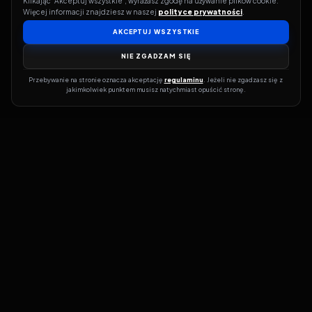
Klikając 'Akceptuj wszystkie', wyrażasz zgodę na używanie plików cookie. 
Więcej informacji znajdziesz w naszej 
polityce prywatności
.
AKCEPTUJ WSZYSTKIE
NIE ZGADZAM SIĘ
Przebywanie na stronie oznacza akceptację 
regulaminu
. Jeżeli nie zgadzasz się z 
jakimkolwiek punktem musisz natychmiast opuścić stronę.
Jeśli chcesz szybko dowiedzieć się, gdzie w sieci da się legalnie
obejrzeć wybrany film lub serial, dobrym miejscem na start jest
pFilm. Nasz serwis działa jak przewodnik po legalnych źródłach –
przy każdym tytule pokazuje, w jakich usługach VOD jest
dostępny i w jakiej formie. Baza jest stale rozwijana, dzięki czemu
możesz na bieżąco odkrywać najnowsze produkcje, ale też wracać
do klasyków czy mniej oczywistych, niezależnych tytułów. ​​