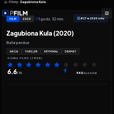
Filmy
Zagubiona Kula
1 godz. 32 min.
#27 w 2020 roku
FILM
2020
Zagubiona Kula (2020)
Balle perdue
AKCJA
THRILLER
KRYMINAŁ
DRAMAT
OCENA
FILMU
(TMDB)
6.6
/ 10
940
GŁOSÓW
Odtwarzacz wideo:
Zagubiona Kula