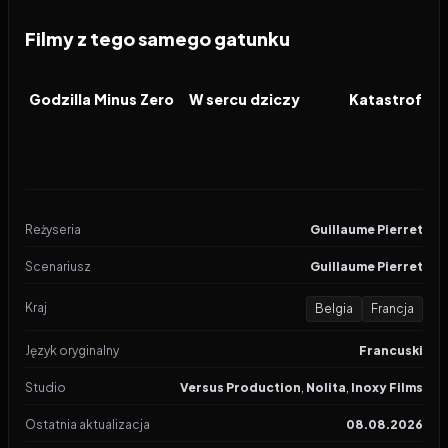
Filmy z tego samego gatunku
2026
2026
2026
FILM
FILM
FILM
Godzilla Minus Zero
W sercu dziczy
Katastrofa w
Reżyseria
Guillaume Pierret
Scenariusz
Guillaume Pierret
Kraj
Belgia
Francja
Język oryginalny
Francuski
Studio
Versus Production
,
Nolita
,
Inoxy Films
Ostatnia aktualizacja
08.08.2026