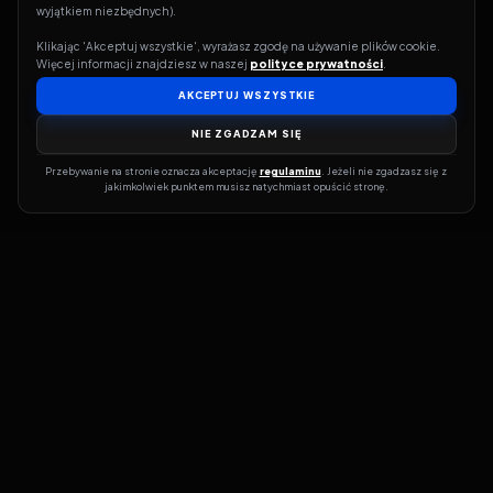
wyjątkiem niezbędnych).
Klikając 'Akceptuj wszystkie', wyrażasz zgodę na używanie plików cookie. 
Więcej informacji znajdziesz w naszej 
polityce prywatności
.
AKCEPTUJ WSZYSTKIE
NIE ZGADZAM SIĘ
Przebywanie na stronie oznacza akceptację 
regulaminu
. Jeżeli nie zgadzasz się z 
jakimkolwiek punktem musisz natychmiast opuścić stronę.
Jeśli chcesz szybko dowiedzieć się, gdzie w sieci da się legalnie
obejrzeć wybrany film lub serial, dobrym miejscem na start jest
pFilm. Nasz serwis działa jak przewodnik po legalnych źródłach –
przy każdym tytule pokazuje, w jakich usługach VOD jest
dostępny i w jakiej formie. Baza jest stale rozwijana, dzięki czemu
możesz na bieżąco odkrywać najnowsze produkcje, ale też wracać