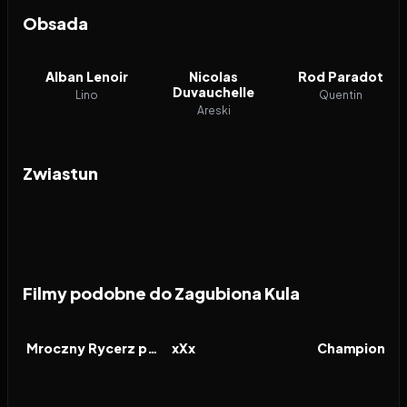
Obsada
Alban Lenoir
Nicolas
Rod Paradot
Duvauchelle
Lino
Quentin
Areski
Zwiastun
Filmy podobne do Zagubiona Kula
2012
7.8
2002
6.0
2016
FILM
FILM
FILM
Mroczny Rycerz powstaje
xXx