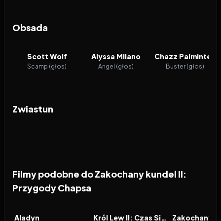
Obsada
Scott Wolf
Alyssa Milano
Chazz Palminteri
Scamp (głos)
Angel (głos)
Buster (głos)
Zwiastun
Filmy podobne do Zakochany kundel II:
Przygody Chapsa
1992
7.7
1998
6.9
1955
FILM
FILM
FILM
Aladyn
Król Lew II: Czas Simby
Zakochany k