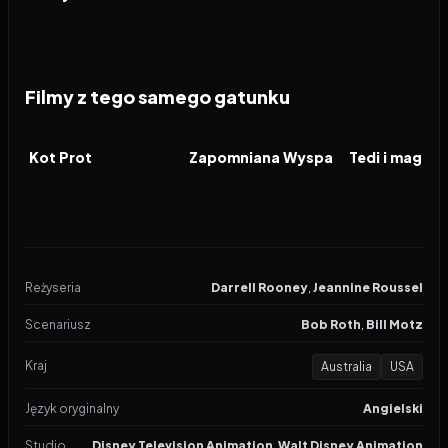
Filmy z tego samego gatunku
2026
2026
2026
FILM
FILM
FILM
Kot Prot
Zapomniana Wyspa
Reżyseria
Darrell Rooney
,
Jeannine Roussel
Scenariusz
Bob Roth
,
Bill Motz
Kraj
Australia
USA
Język oryginalny
Angielski
Studio
Disney Television Animation
,
Walt Disney Animation