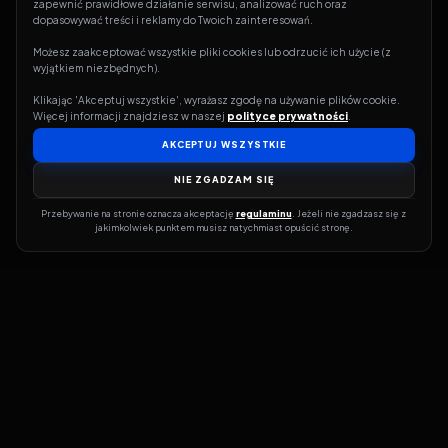
zapewnić prawidłowe działanie serwisu, analizować ruch oraz 
dopasowywać treści i reklamy do Twoich zainteresowań.
Możesz zaakceptować wszystkie pliki cookies lub odrzucić ich użycie (z 
wyjątkiem niezbędnych).
Klikając 'Akceptuj wszystkie', wyrażasz zgodę na używanie plików cookie. 
Więcej informacji znajdziesz w naszej 
polityce prywatności
.
AKCEPTUJ WSZYSTKIE
NIE ZGADZAM SIĘ
Przebywanie na stronie oznacza akceptację 
regulaminu
. Jeżeli nie zgadzasz się z 
jakimkolwiek punktem musisz natychmiast opuścić stronę.
Jeśli chcesz szybko dowiedzieć się, gdzie w sieci da się legalnie
obejrzeć wybrany film lub serial, dobrym miejscem na start jest
pFilm. Nasz serwis działa jak przewodnik po legalnych źródłach –