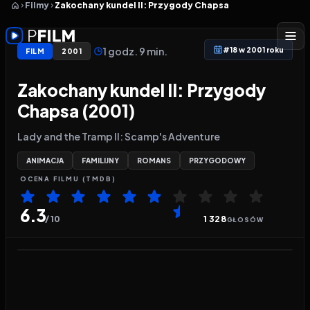
Filmy
Zakochany kundel II: Przygody Chapsa
1 godz. 9 min.
#18 w 2001 roku
FILM
2001
Zakochany kundel II: Przygody
Chapsa (2001)
Lady and the Tramp II: Scamp's Adventure
ANIMACJA
FAMILIJNY
ROMANS
PRZYGODOWY
OCENA
FILMU
(TMDB)
6.3
/ 10
1 328
GŁOSÓW
Odtwarzacz wideo:
Zakochany kundel II: Przygod