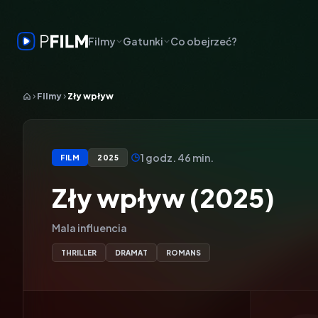
Filmy
Gatunki
Co obejrzeć?
Filmy
Zły wpływ
1 godz. 46 min.
FILM
2025
Zły wpływ (2025)
Mala influencia
THRILLER
DRAMAT
ROMANS