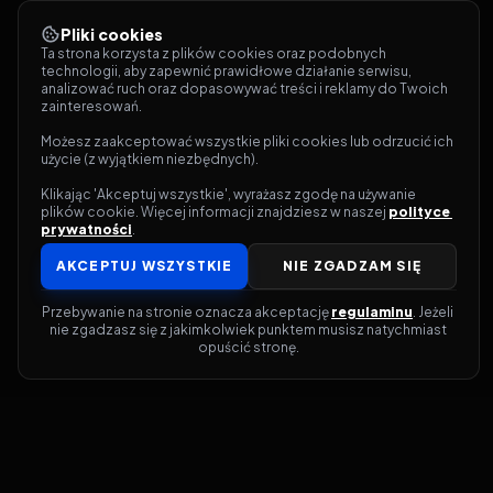
Pliki cookies
Ta strona korzysta z plików cookies oraz podobnych 
technologii, aby zapewnić prawidłowe działanie serwisu, 
analizować ruch oraz dopasowywać treści i reklamy do Twoich 
zainteresowań.
Możesz zaakceptować wszystkie pliki cookies lub odrzucić ich 
użycie (z wyjątkiem niezbędnych).
Klikając 'Akceptuj wszystkie', wyrażasz zgodę na używanie 
plików cookie. Więcej informacji znajdziesz w naszej 
polityce 
prywatności
.
AKCEPTUJ WSZYSTKIE
NIE ZGADZAM SIĘ
Przebywanie na stronie oznacza akceptację 
regulaminu
. Jeżeli 
nie zgadzasz się z jakimkolwiek punktem musisz natychmiast 
opuścić stronę.