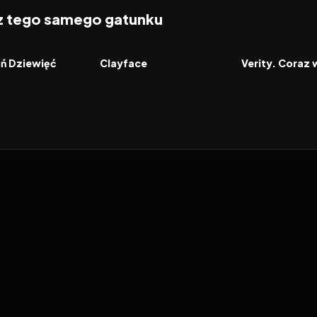
 z tego samego gatunku
2026
2026
FILM
FILM
oń Dziewięć
Clayface