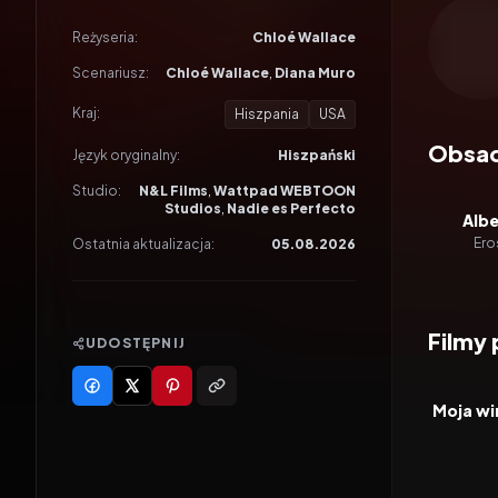
Odtwar
Reżyseria:
Chloé Wallace
Scenariusz:
Chloé Wallace
,
Diana Muro
Kraj:
Hiszpania
USA
Obsa
Język oryginalny:
Hiszpański
Studio:
N&L Films
,
Wattpad WEBTOON
Studios
,
Nadie es Perfecto
Alb
Ero
Ostatnia aktualizacja:
05.08.2026
Filmy
UDOSTĘPNIJ
2023
FILM
Moja wi