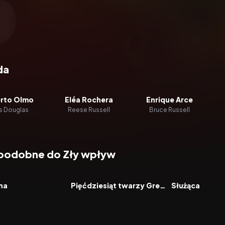
zacz wideo:
Zły wpływ
da
erto Olmo
Eléa Rochera
Enrique Arce
s Douglas
Reese Russell
Bruce Russell
 podobne do Zły wpływ
7.7
2015
5.9
2016
FILM
FILM
na
Pięćdziesiąt twarzy Greya
Służąca