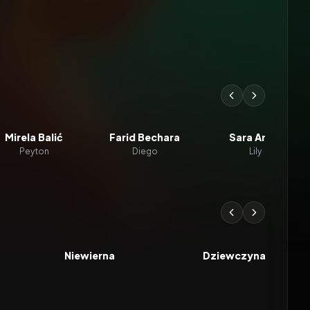
Mirela Balić
Farid Bechara
Sara Ariño
Peyton
Diego
Lily
8.2
2002
6.7
2024
FILM
FILM
Niewierna
Dziewczyna Millera