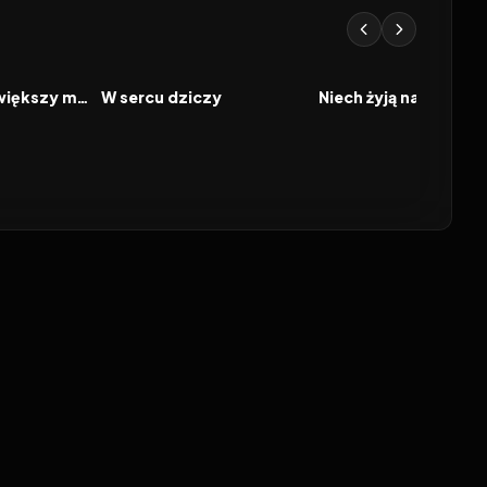
2026
2026
FILM
FILM
Verity. Coraz większy mrok
W sercu dziczy
Niech żyją nam