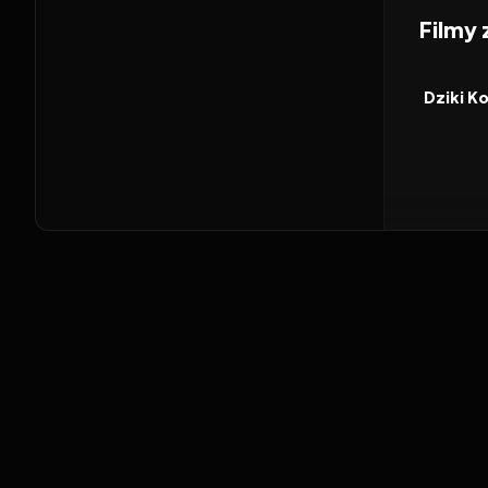
Filmy
2026
FILM
Dziki K