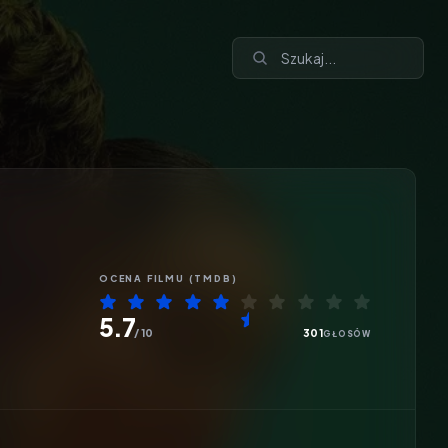
OCENA
FILMU
(TMDB)
5.7
/ 10
301
GŁOSÓW