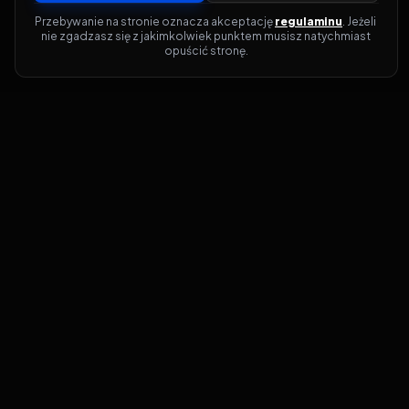
Przebywanie na stronie oznacza akceptację 
regulaminu
. Jeżeli 
nie zgadzasz się z jakimkolwiek punktem musisz natychmiast 
opuścić stronę.
Jeśli chcesz szybko dowiedzieć się, gdzie w
sieci da się legalnie obejrzeć wybrany film
lub serial, dobrym miejscem na start jest
pFilm. Nasz serwis działa jak przewodnik
po legalnych źródłach – przy każdym
tytule pokazuje, w jakich usługach VOD
jest dostępny i w jakiej formie. Baza jest
stale rozwijana, dzięki czemu możesz na
bieżąco odkrywać najnowsze produkcje,
ale też wracać do klasyków czy mniej
oczywistych, niezależnych tytułów. ​​