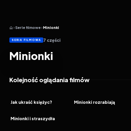
Serie filmowe
Minionki
7
części
SERIA FILMOWA
Minionki
Kolejność oglądania filmów
2010
7.3
2013
6.9
FILM
FILM
Jak ukraść księżyc?
Minionki rozrabiają
2026
6.4
FILM
Minionki i straszydła