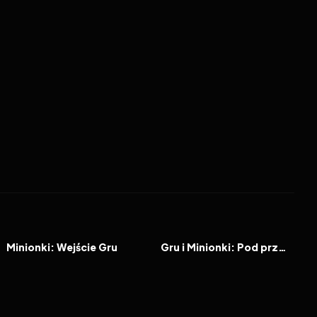
2022
7.3
2024
7.0
FILM
FILM
Minionki: Wejście Gru
Gru i Minionki: Pod przykrywką