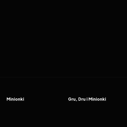
2015
6.4
2017
6.5
FILM
FILM
Minionki
Gru, Dru i Minionki