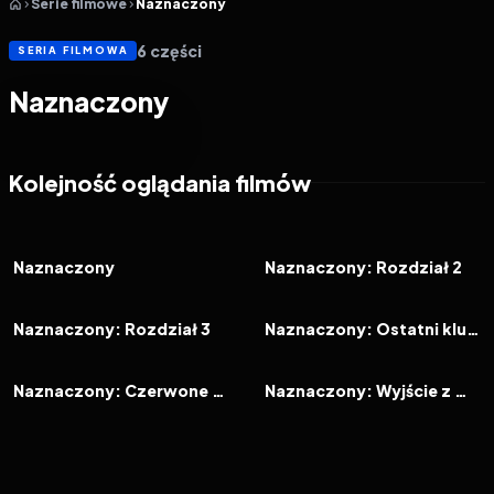
Serie filmowe
Naznaczony
6
części
SERIA FILMOWA
Naznaczony
Kolejność oglądania filmów
2011
6.9
2013
6.7
FILM
FILM
Naznaczony
Naznaczony: Rozdział 2
2015
6.3
2018
6.3
FILM
FILM
Naznaczony: Rozdział 3
Naznaczony: Ostatni klucz
2023
6.5
2026
FILM
FILM
Naznaczony: Czerwone drzwi
Naznaczony: Wyjście z mrocznego wymiaru