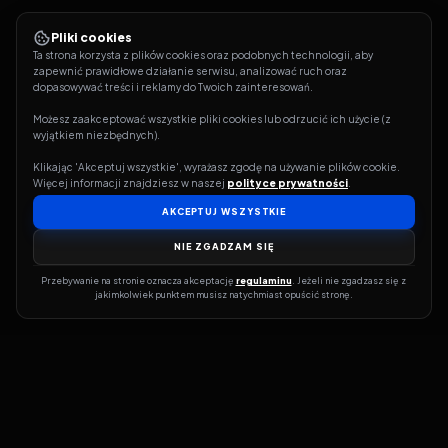
Pliki cookies
Ta strona korzysta z plików cookies oraz podobnych technologii, aby 
zapewnić prawidłowe działanie serwisu, analizować ruch oraz 
dopasowywać treści i reklamy do Twoich zainteresowań.
Możesz zaakceptować wszystkie pliki cookies lub odrzucić ich użycie (z 
wyjątkiem niezbędnych).
Klikając 'Akceptuj wszystkie', wyrażasz zgodę na używanie plików cookie. 
Więcej informacji znajdziesz w naszej 
polityce prywatności
.
AKCEPTUJ WSZYSTKIE
NIE ZGADZAM SIĘ
Przebywanie na stronie oznacza akceptację 
regulaminu
. Jeżeli nie zgadzasz się z 
jakimkolwiek punktem musisz natychmiast opuścić stronę.