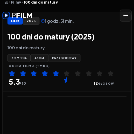
Filmy
100 dni do matury
1 godz. 51 min.
FILM
2025
100 dni do matury (2025)
100 dni do matury
KOMEDIA
AKCJA
PRZYGODOWY
OCENA
FILMU
(TMDB)
5.3
/ 10
12
GŁOSÓW
Odtwarzacz wideo:
100 dni do matury