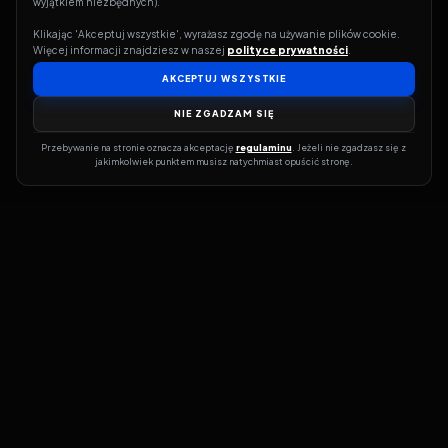
wyjątkiem niezbędnych).
Klikając 'Akceptuj wszystkie', wyrażasz zgodę na używanie plików cookie. 
Więcej informacji znajdziesz w naszej 
polityce prywatności
.
AKCEPTUJ WSZYSTKIE
NIE ZGADZAM SIĘ
Przebywanie na stronie oznacza akceptację 
regulaminu
. Jeżeli nie zgadzasz się z 
jakimkolwiek punktem musisz natychmiast opuścić stronę.
Jeśli chcesz szybko dowiedzieć się, gdzie w sieci da się legalnie
obejrzeć wybrany film lub serial, dobrym miejscem na start jest
pFilm. Nasz serwis działa jak przewodnik po legalnych źródłach –
przy każdym tytule pokazuje, w jakich usługach VOD jest
dostępny i w jakiej formie. Baza jest stale rozwijana, dzięki czemu
możesz na bieżąco odkrywać najnowsze produkcje, ale też wracać