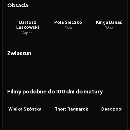
Obsada
Bartosz
Pola Sieczko
Kinga Banaś
Laskowski
Sara
Róża
'Kapsel'
Zwiastun
Filmy podobne do 100 dni do matury
2014
7.7
2017
7.6
2016
FILM
FILM
FILM
Wielka Szóstka
Thor: Ragnarok
Deadpool