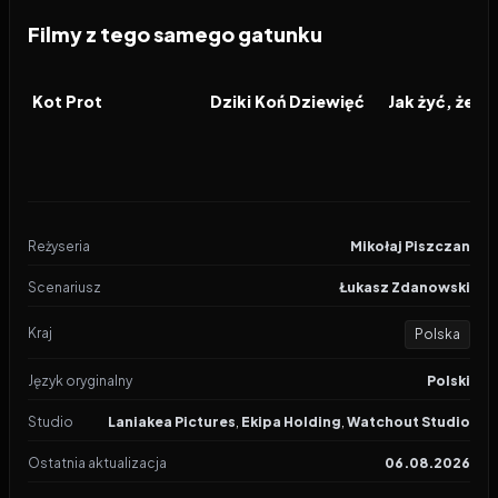
Filmy z tego samego gatunku
2026
2026
2026
FILM
FILM
FILM
Kot Prot
Dziki Koń Dziewięć
Reżyseria
Mikołaj Piszczan
Scenariusz
Łukasz Zdanowski
Kraj
Polska
Język oryginalny
Polski
Studio
Laniakea Pictures
,
Ekipa Holding
,
Watchout Studio
Ostatnia aktualizacja
06.08.2026