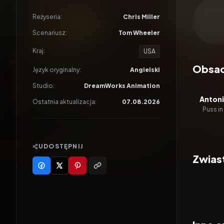
Odtwar
Reżyseria:
Chris Miller
Scenariusz:
Tom Wheeler
Kraj:
USA
Obsa
Język oryginalny:
Angielski
Studio:
DreamWorks Animation
Anton
Ostatnia aktualizacja:
07.08.2026
Puss in
UDOSTĘPNIJ
Zwias