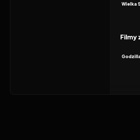
FILM
Wielka 
Filmy
2026
FILM
Godzill