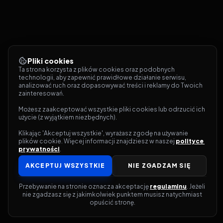
Pliki cookies
Ta strona korzysta z plików cookies oraz podobnych 
technologii, aby zapewnić prawidłowe działanie serwisu, 
analizować ruch oraz dopasowywać treści i reklamy do Twoich 
zainteresowań.
Możesz zaakceptować wszystkie pliki cookies lub odrzucić ich 
użycie (z wyjątkiem niezbędnych).
Klikając 'Akceptuj wszystkie', wyrażasz zgodę na używanie 
plików cookie. Więcej informacji znajdziesz w naszej 
polityce 
prywatności
.
AKCEPTUJ WSZYSTKIE
NIE ZGADZAM SIĘ
Przebywanie na stronie oznacza akceptację 
regulaminu
. Jeżeli 
nie zgadzasz się z jakimkolwiek punktem musisz natychmiast 
opuścić stronę.