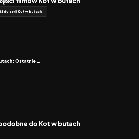
zęści filmów Kot w butach
dź do serii Kot w butach
8.2
Kot w butach: Ostatnie życzenie
 podobne do Kot w butach
7.7
2024
7.0
2016