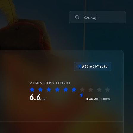
#32 w 2011 roku
OCENA
FILMU
(TMDB)
6.6
/ 10
4 680
GŁOSÓW