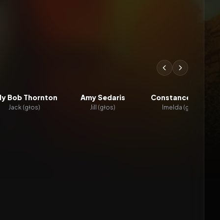
lly Bob Thornton
Amy Sedaris
Constance Marie
Jack (głos)
Jill (głos)
Imelda (głos)