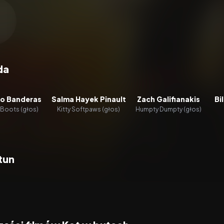
zacz wideo:
Kot w butach
da
io Banderas
Salma Hayek Pinault
Zach Galifianakis
Bi
 Boots (głos)
Kitty Softpaws (głos)
Humpty Dumpty (głos)
tun