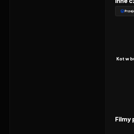
Inne c
Przej
2022
FILM
Filmy
2014