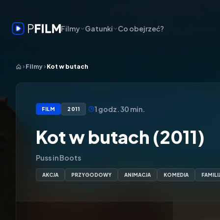
Filmy
Gatunki
Co obejrzeć?
Filmy
Kot w butach
1 godz. 30 min.
FILM
2011
Kot w butach (2011)
Puss in Boots
AKCJA
PRZYGODOWY
ANIMACJA
KOMEDIA
FAMILI