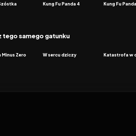
FILM
FILM
Szóstka
Kung Fu Panda 4
Kung Fu Panda
 z tego samego gatunku
2026
2026
FILM
FILM
a Minus Zero
W sercu dziczy
Katastrofa w 