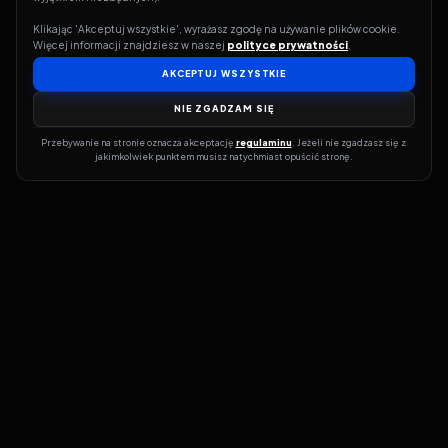
Klikając 'Akceptuj wszystkie', wyrażasz zgodę na używanie plików cookie. 
Więcej informacji znajdziesz w naszej 
polityce prywatności
.
AKCEPTUJ WSZYSTKIE
NIE ZGADZAM SIĘ
Przebywanie na stronie oznacza akceptację 
regulaminu
. Jeżeli nie zgadzasz się z 
jakimkolwiek punktem musisz natychmiast opuścić stronę.
Jeśli chcesz szybko dowiedzieć się, gdzie w sieci da się legalnie
obejrzeć wybrany film lub serial, dobrym miejscem na start jest
pFilm. Nasz serwis działa jak przewodnik po legalnych źródłach –
przy każdym tytule pokazuje, w jakich usługach VOD jest
dostępny i w jakiej formie. Baza jest stale rozwijana, dzięki czemu
możesz na bieżąco odkrywać najnowsze produkcje, ale też wracać