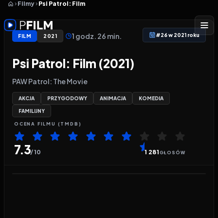
Filmy
Psi Patrol: Film
1 godz. 26 min.
#26 w 2021 roku
FILM
2021
Psi Patrol: Film (2021)
PAW Patrol: The Movie
AKCJA
PRZYGODOWY
ANIMACJA
KOMEDIA
FAMILIJNY
OCENA
FILMU
(TMDB)
7.3
/ 10
1 281
GŁOSÓW
Odtwarzacz wideo:
Psi Patrol: Film