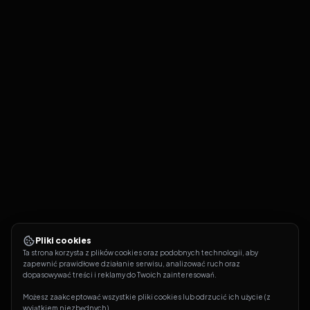
Pliki cookies
Ta strona korzysta z plików cookies oraz podobnych technologii, aby 
zapewnić prawidłowe działanie serwisu, analizować ruch oraz 
dopasowywać treści i reklamy do Twoich zainteresowań.
Możesz zaakceptować wszystkie pliki cookies lub odrzucić ich użycie (z 
wyjątkiem niezbędnych).