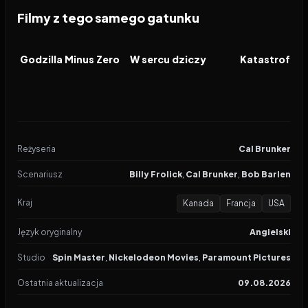
Filmy z tego samego gatunku
2026
2026
2026
FILM
FILM
FILM
Godzilla Minus Zero
W sercu dziczy
Katastrofa w
Reżyseria
Cal Brunker
Scenariusz
Billy Frolick
,
Cal Brunker
,
Bob Barlen
Kraj
Kanada
Francja
USA
Język oryginalny
Angielski
Studio
Spin Master
,
Nickelodeon Movies
,
Paramount Pictures
Ostatnia aktualizacja
09.08.2026