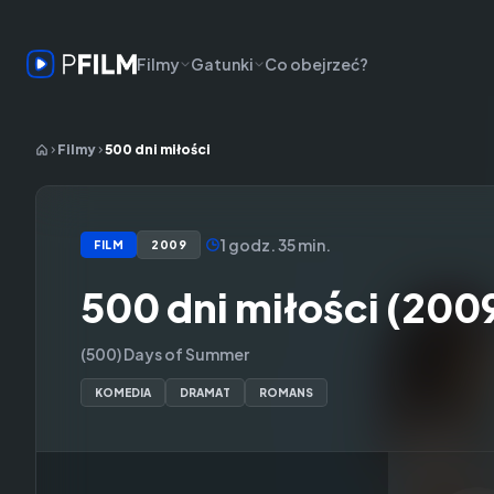
Filmy
Gatunki
Co obejrzeć?
Filmy
500 dni miłości
1 godz. 35 min.
FILM
2009
500 dni miłości (200
(500) Days of Summer
KOMEDIA
DRAMAT
ROMANS