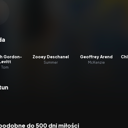
zacz wideo:
500 dni miłości
da
h Gordon-
Zooey Deschanel
Geoffrey Arend
Chl
Levitt
Summer
McKenzie
Tom
tun
 podobne do 500 dni miłości