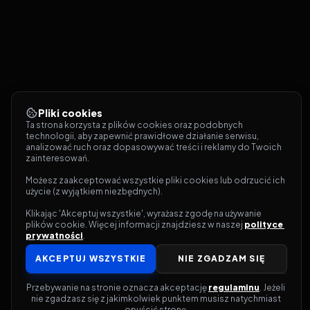
Pliki cookies
Ta strona korzysta z plików cookies oraz podobnych 
technologii, aby zapewnić prawidłowe działanie serwisu, 
analizować ruch oraz dopasowywać treści i reklamy do Twoich 
zainteresowań.
Możesz zaakceptować wszystkie pliki cookies lub odrzucić ich 
użycie (z wyjątkiem niezbędnych).
Klikając 'Akceptuj wszystkie', wyrażasz zgodę na używanie 
plików cookie. Więcej informacji znajdziesz w naszej 
polityce 
prywatności
.
AKCEPTUJ WSZYSTKIE
NIE ZGADZAM SIĘ
Przebywanie na stronie oznacza akceptację 
regulaminu
. Jeżeli 
nie zgadzasz się z jakimkolwiek punktem musisz natychmiast 
opuścić stronę.