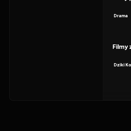
2026
FILM
Drama
Filmy
2026
FILM
Dziki K