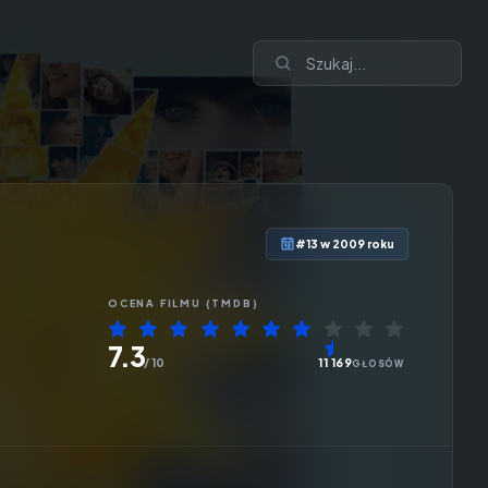
#13 w 2009 roku
OCENA
FILMU
(TMDB)
7.3
/ 10
11 169
GŁOSÓW