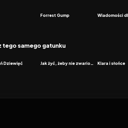
6.9
1994
8.5
2026
FILM
FILM
Forrest Gump
Wiadomości dl
 z tego samego gatunku
2026
2026
FILM
FILM
oń Dziewięć
Jak żyć, żeby nie zwariować
Klara i słońce