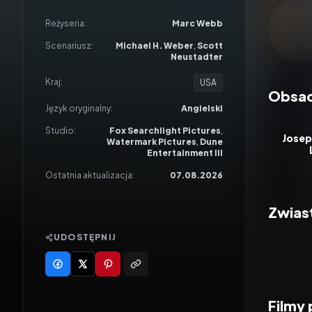
Odtwar
Reżyseria:
Marc Webb
Scenariusz:
Michael H. Weber
,
Scott
Neustadter
Kraj:
USA
Obsa
Język oryginalny:
Angielski
Studio:
Fox Searchlight Pictures
,
Josep
Watermark Pictures
,
Dune
Entertainment III
Ostatnia aktualizacja:
07.08.2026
Zwias
UDOSTĘPNIJ
Filmy