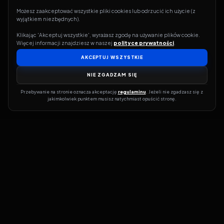
Możesz zaakceptować wszystkie pliki cookies lub odrzucić ich użycie (z 
wyjątkiem niezbędnych).
Klikając 'Akceptuj wszystkie', wyrażasz zgodę na używanie plików cookie. 
Więcej informacji znajdziesz w naszej 
polityce prywatności
.
AKCEPTUJ WSZYSTKIE
NIE ZGADZAM SIĘ
Przebywanie na stronie oznacza akceptację 
regulaminu
. Jeżeli nie zgadzasz się z 
jakimkolwiek punktem musisz natychmiast opuścić stronę.
Jeśli chcesz szybko dowiedzieć się, gdzie w sieci da się legalnie
obejrzeć wybrany film lub serial, dobrym miejscem na start jest
pFilm. Nasz serwis działa jak przewodnik po legalnych źródłach –
przy każdym tytule pokazuje, w jakich usługach VOD jest