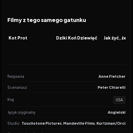
Filmy z tego samego gatunku
2026
2026
2026
FILM
FILM
FILM
Kot Prot
Dziki Koń Dziewięć
Reżyseria
Anne Fletcher
Scenariusz
Peter Chiarelli
Kraj
USA
Język oryginalny
Angielski
Studio
Touchstone Pictures
,
Mandeville Films
,
Kurtzman/Orci