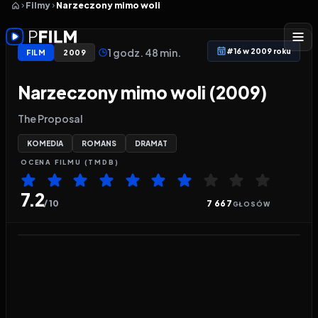
Filmy
Narzeczony mimo woli
1 godz. 48 min.
#16 w 2009 roku
FILM
2009
Narzeczony mimo woli (2009)
The Proposal
KOMEDIA
ROMANS
DRAMAT
OCENA
FILMU
(TMDB)
7.2
/ 10
7 667
GŁOSÓW
Odtwarzacz wideo:
Narzeczony mimo woli