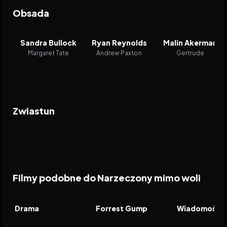
Obsada
Sandra Bullock
Ryan Reynolds
Malin Akerman
Margaret Tate
Andrew Paxton
Gertrude
Zwiastun
Filmy podobne do Narzeczony mimo woli
2026
6.9
1994
8.5
2026
FILM
FILM
FILM
Drama
Forrest Gump