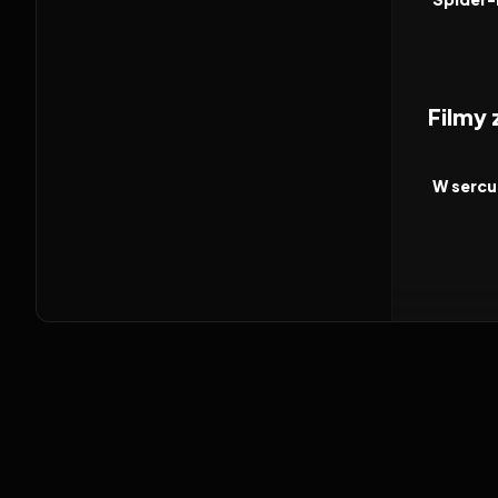
Filmy
2026
FILM
W sercu