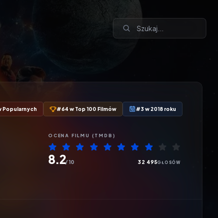
 Popularnych
#64 w Top 100 Filmów
#3 w 2018 roku
OCENA
FILMU
(TMDB)
8.2
/ 10
32 495
GŁOSÓW