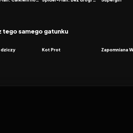
 z tego samego gatunku
2026
2026
FILM
FILM
 dziczy
Kot Prot
Zapomniana 