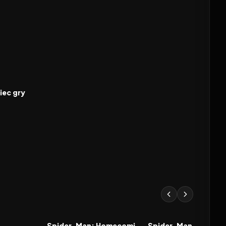
8.2
iec gry
6.7
2017
7.3
2019
FILM
FILM
Spider-Man: Homecoming