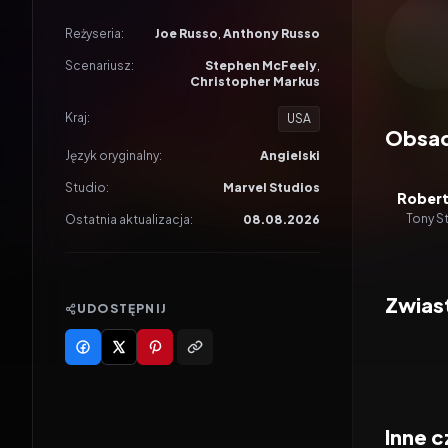
Odtwar
Reżyseria:
Joe Russo
,
Anthony Russo
Scenariusz:
Stephen McFeely
,
Christopher Markus
Kraj:
USA
Obsa
Język oryginalny:
Angielski
Studio:
Marvel Studios
Robert
Tony St
Ostatnia aktualizacja:
08.08.2026
Zwias
UDOSTĘPNIJ
Inne c