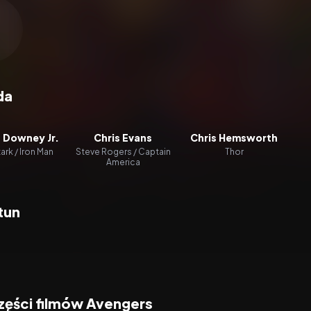
zacz wideo:
Avengers: Wojna bez granic
da
 Downey Jr.
Chris Evans
Chris Hemsworth
ark / Iron Man
Steve Rogers / Captain
Thor
America
tun
zęści filmów Avengers