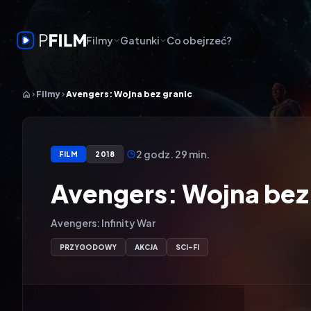
Filmy
Gatunki
Co obejrzeć?
Filmy
Avengers: Wojna bez granic
2 godz. 29 min.
FILM
2018
Avengers: Wojna bez 
Avengers: Infinity War
PRZYGODOWY
AKCJA
SCI-FI