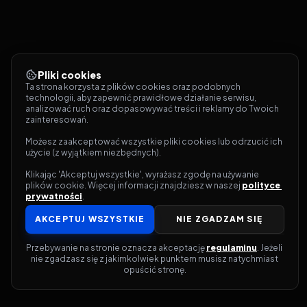
Pliki cookies
Ta strona korzysta z plików cookies oraz podobnych 
technologii, aby zapewnić prawidłowe działanie serwisu, 
analizować ruch oraz dopasowywać treści i reklamy do Twoich 
zainteresowań.
Możesz zaakceptować wszystkie pliki cookies lub odrzucić ich 
użycie (z wyjątkiem niezbędnych).
Klikając 'Akceptuj wszystkie', wyrażasz zgodę na używanie 
plików cookie. Więcej informacji znajdziesz w naszej 
polityce 
prywatności
.
AKCEPTUJ WSZYSTKIE
NIE ZGADZAM SIĘ
Przebywanie na stronie oznacza akceptację 
regulaminu
. Jeżeli 
nie zgadzasz się z jakimkolwiek punktem musisz natychmiast 
opuścić stronę.