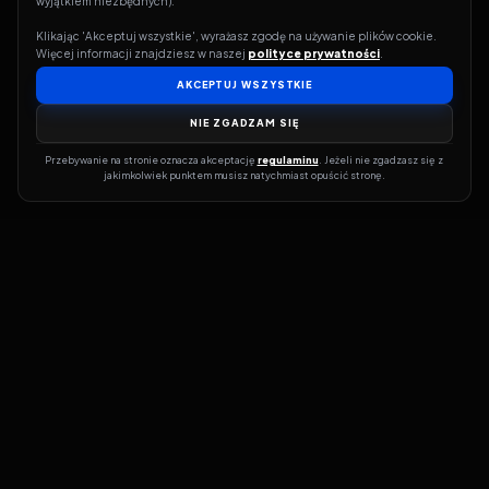
wyjątkiem niezbędnych).
Klikając 'Akceptuj wszystkie', wyrażasz zgodę na używanie plików cookie. 
Więcej informacji znajdziesz w naszej 
polityce prywatności
.
AKCEPTUJ WSZYSTKIE
NIE ZGADZAM SIĘ
Przebywanie na stronie oznacza akceptację 
regulaminu
. Jeżeli nie zgadzasz się z 
jakimkolwiek punktem musisz natychmiast opuścić stronę.
Jeśli chcesz szybko dowiedzieć się, gdzie w sieci da się legalnie
obejrzeć wybrany film lub serial, dobrym miejscem na start jest
pFilm. Nasz serwis działa jak przewodnik po legalnych źródłach –
przy każdym tytule pokazuje, w jakich usługach VOD jest
dostępny i w jakiej formie. Baza jest stale rozwijana, dzięki czemu
możesz na bieżąco odkrywać najnowsze produkcje, ale też wracać