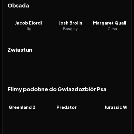
Obsada
Jacob Elordi
Josh Brolin
Margaret Qualley
Hig
Bangley
Cima
Zwiastun
Filmy podobne do Gwiazdozbiór Psa
2026
6.4
1987
7.6
2022
FILM
FILM
FILM
Greenland 2
Predator