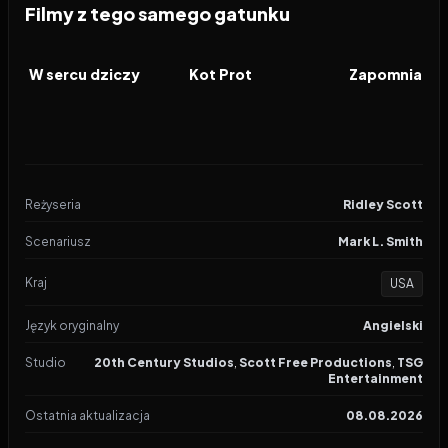
Filmy z tego samego gatunku
2026
2026
2026
FILM
FILM
FILM
W sercu dziczy
Kot Prot
Zapomniana 
Reżyseria
Ridley Scott
Scenariusz
Mark L. Smith
Kraj
USA
Język oryginalny
Angielski
Studio
20th Century Studios
,
Scott Free Productions
,
TSG
Entertainment
Ostatnia aktualizacja
08.08.2026