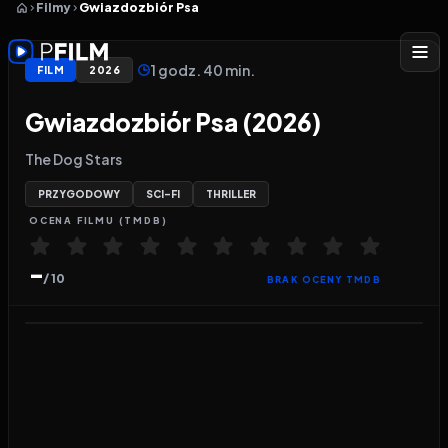
Filmy
Gwiazdozbiór Psa
1 godz. 40 min.
FILM
2026
Gwiazdozbiór Psa (2026)
The Dog Stars
PRZYGODOWY
SCI-FI
THRILLER
OCENA
FILMU
(TMDB)
-
/ 10
BRAK OCENY TMDB
Odtwarzacz wideo:
Gwiazdozbiór Psa