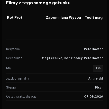
Filmy z tego samego gatunku
2026
2026
2026
FILM
FILM
FILM
Kot Prot
Zapomniana Wyspa
Reżyseria
Pete Docter
Scenariusz
Meg LeFauve
,
Josh Cooley
,
Pete Docter
Kraj
USA
Język oryginalny
Angielski
Studio
Pixar
Ostatnia aktualizacja
09.08.2026