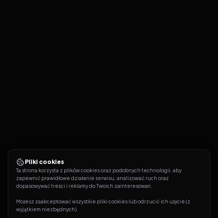
Pliki cookies
Ta strona korzysta z plików cookies oraz podobnych technologii, aby 
zapewnić prawidłowe działanie serwisu, analizować ruch oraz 
dopasowywać treści i reklamy do Twoich zainteresowań.
Możesz zaakceptować wszystkie pliki cookies lub odrzucić ich użycie (z 
wyjątkiem niezbędnych).