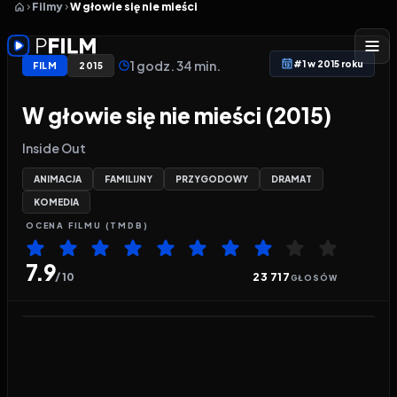
Filmy
W głowie się nie mieści
1 godz. 34 min.
#1 w 2015 roku
FILM
2015
W głowie się nie mieści (2015)
Inside Out
ANIMACJA
FAMILIJNY
PRZYGODOWY
DRAMAT
KOMEDIA
OCENA
FILMU
(TMDB)
7.9
/ 10
23 717
GŁOSÓW
Odtwarzacz wideo:
W głowie się nie mieści