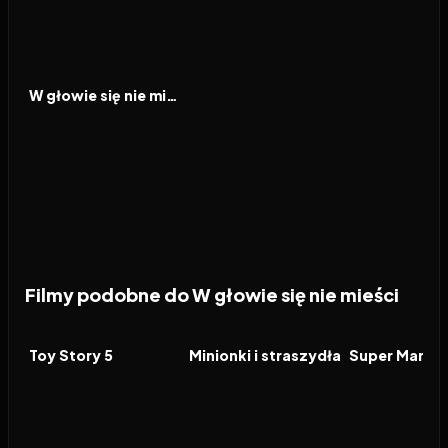
2024
7.5
FILM
W głowie się nie mieści 2
Filmy podobne do W głowie się nie mieści
2026
7.4
2026
6.4
2026
FILM
FILM
FILM
Toy Story 5
Minionki i straszydła