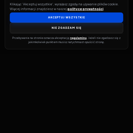
Klikając 'Akceptuj wszystkie', wyrażasz zgodę na używanie plików cookie. 
Więcej informacji znajdziesz w naszej 
polityce prywatności
.
AKCEPTUJ WSZYSTKIE
NIE ZGADZAM SIĘ
Przebywanie na stronie oznacza akceptację 
regulaminu
. Jeżeli nie zgadzasz się z 
jakimkolwiek punktem musisz natychmiast opuścić stronę.
Jeśli chcesz szybko dowiedzieć się, gdzie w sieci da się legalnie
obejrzeć wybrany film lub serial, dobrym miejscem na start jest
pFilm. Nasz serwis działa jak przewodnik po legalnych źródłach –
przy każdym tytule pokazuje, w jakich usługach VOD jest
dostępny i w jakiej formie. Baza jest stale rozwijana, dzięki czemu
możesz na bieżąco odkrywać najnowsze produkcje, ale też wracać
do klasyków czy mniej oczywistych, niezależnych tytułów. ​​