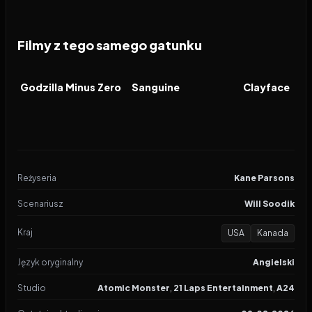
Filmy z tego samego gatunku
2026
2026
2026
FILM
FILM
FILM
Godzilla Minus Zero
Sanguine
Clayface
Reżyseria
Kane Parsons
Scenariusz
Will Soodik
Kraj
USA
Kanada
Język oryginalny
Angielski
Studio
Atomic Monster
,
21 Laps Entertainment
,
A24