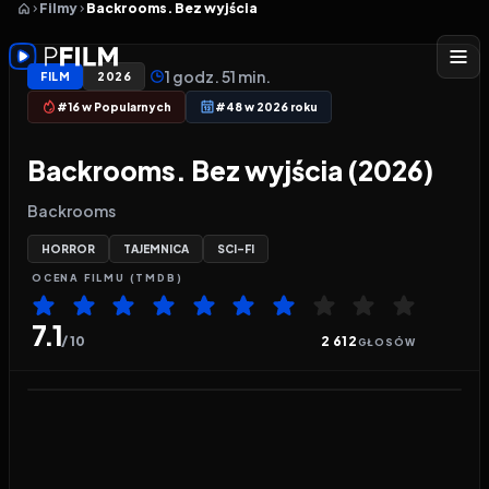
Filmy
Backrooms. Bez wyjścia
1 godz. 51 min.
FILM
2026
#16 w Popularnych
#48 w 2026 roku
Backrooms. Bez wyjścia (2026)
Backrooms
HORROR
TAJEMNICA
SCI-FI
OCENA
FILMU
(TMDB)
7.1
/ 10
2 612
GŁOSÓW
Odtwarzacz wideo:
Backrooms. Bez wyjścia