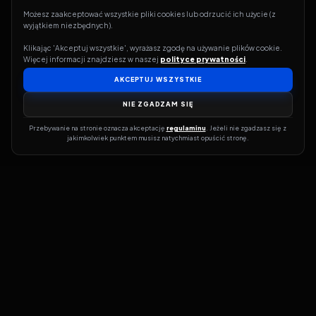
Możesz zaakceptować wszystkie pliki cookies lub odrzucić ich użycie (z 
wyjątkiem niezbędnych).
Klikając 'Akceptuj wszystkie', wyrażasz zgodę na używanie plików cookie. 
Więcej informacji znajdziesz w naszej 
polityce prywatności
.
AKCEPTUJ WSZYSTKIE
NIE ZGADZAM SIĘ
Przebywanie na stronie oznacza akceptację 
regulaminu
. Jeżeli nie zgadzasz się z 
jakimkolwiek punktem musisz natychmiast opuścić stronę.
Jeśli chcesz szybko dowiedzieć się, gdzie w sieci da się legalnie
obejrzeć wybrany film lub serial, dobrym miejscem na start jest
pFilm. Nasz serwis działa jak przewodnik po legalnych źródłach –
przy każdym tytule pokazuje, w jakich usługach VOD jest