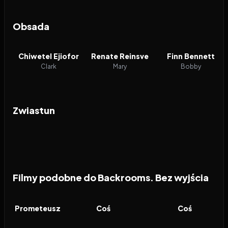
Obsada
Chiwetel Ejiofor
Renate Reinsve
Finn Bennett
Clark
Mary
Bobby
Zwiastun
Filmy podobne do Backrooms. Bez wyjścia
2012
6.6
1982
8.1
2011
FILM
FILM
FILM
Prometeusz
Coś
Coś