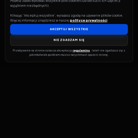
Możesz zaakceptować wszystkie pliki cookies lub odrzucić ich użycie (z 
wyjątkiem niezbędnych).
Klikając 'Akceptuj wszystkie', wyrażasz zgodę na używanie plików cookie. 
Więcej informacji znajdziesz w naszej 
polityce prywatności
.
AKCEPTUJ WSZYSTKIE
NIE ZGADZAM SIĘ
Przebywanie na stronie oznacza akceptację 
regulaminu
. Jeżeli nie zgadzasz się z 
jakimkolwiek punktem musisz natychmiast opuścić stronę.
Jeśli chcesz szybko dowiedzieć się, gdzie w sieci da się legalnie
obejrzeć wybrany film lub serial, dobrym miejscem na start jest
pFilm. Nasz serwis działa jak przewodnik po legalnych źródłach –
przy każdym tytule pokazuje, w jakich usługach VOD jest
dostępny i w jakiej formie. Baza jest stale rozwijana, dzięki czemu