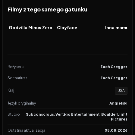
Filmy z tego samego gatunku
2026
2026
2026
FILM
FILM
FILM
Godzilla Minus Zero
Clayface
Inna mamusia
Reżyseria
Zach Cregger
Scenariusz
Zach Cregger
Kraj
USA
Język oryginalny
Angielski
Studio
Subconscious
,
Vertigo Entertainment
,
BoulderLight
Pictures
Ostatnia aktualizacja
05.08.2026