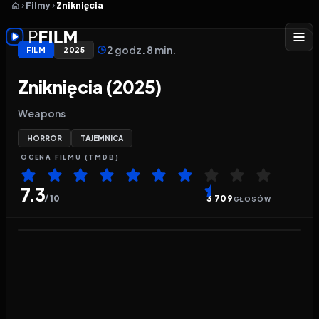
Filmy
Zniknięcia
2 godz. 8 min.
FILM
2025
Zniknięcia (2025)
Weapons
HORROR
TAJEMNICA
OCENA
FILMU
(TMDB)
7.3
/ 10
3 709
GŁOSÓW
Odtwarzacz wideo:
Zniknięcia