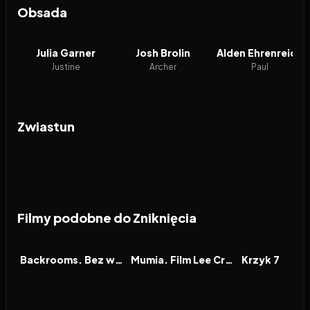
Obsada
Julia Garner
Josh Brolin
Alden Ehrenreich
Justine
Archer
Paul
Zwiastun
Filmy podobne do Zniknięcia
2026
7.1
2026
7.9
2026
FILM
FILM
FILM
Backrooms. Bez wyjścia
Mumia. Film Lee Cronina
Krzyk 7