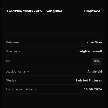
2026
2026
2026
FILM
FILM
FILM
Godzilla Minus Zero
Sanguine
Clayface
Reżyseria
James Wan
Scenariusz
Leigh Whannell
Kraj
USA
Język oryginalny
Angielski
Studio
Twisted Pictures
Ostatnia aktualizacja
08.08.2026