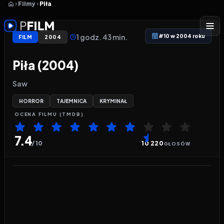
Filmy
Piła
1 godz. 43 min.
#10 w 2004 roku
FILM
2004
Piła (2004)
Saw
HORROR
TAJEMNICA
KRYMINAŁ
OCENA
FILMU
(TMDB)
7.4
/ 10
10 220
GŁOSÓW
Odtwarzacz wideo:
Piła