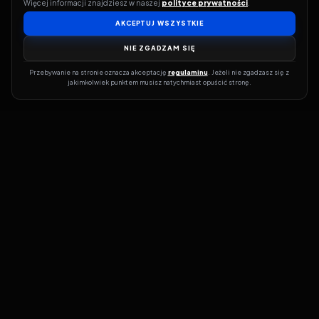
Więcej informacji znajdziesz w naszej 
polityce prywatności
.
AKCEPTUJ WSZYSTKIE
NIE ZGADZAM SIĘ
Przebywanie na stronie oznacza akceptację 
regulaminu
. Jeżeli nie zgadzasz się z 
jakimkolwiek punktem musisz natychmiast opuścić stronę.
Jeśli chcesz szybko dowiedzieć się, gdzie w sieci da się legalnie
obejrzeć wybrany film lub serial, dobrym miejscem na start jest
pFilm. Nasz serwis działa jak przewodnik po legalnych źródłach –
przy każdym tytule pokazuje, w jakich usługach VOD jest
dostępny i w jakiej formie. Baza jest stale rozwijana, dzięki czemu
możesz na bieżąco odkrywać najnowsze produkcje, ale też wracać
do klasyków czy mniej oczywistych, niezależnych tytułów. ​​