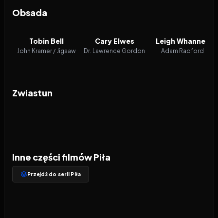
Obsada
Tobin Bell
Cary Elwes
Leigh Whannell
John Kramer / Jigsaw
Dr. Lawrence Gordon
Adam Radford
Zwiastun
Inne części filmów Piła
Przejdź do serii Piła