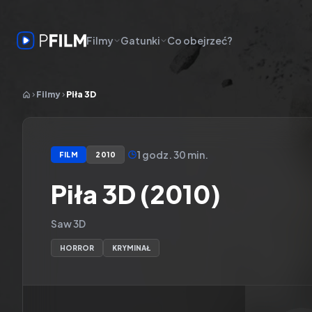
Filmy
Gatunki
Co obejrzeć?
Filmy
Piła 3D
1 godz. 30 min.
FILM
2010
Piła 3D (2010)
Saw 3D
HORROR
KRYMINAŁ