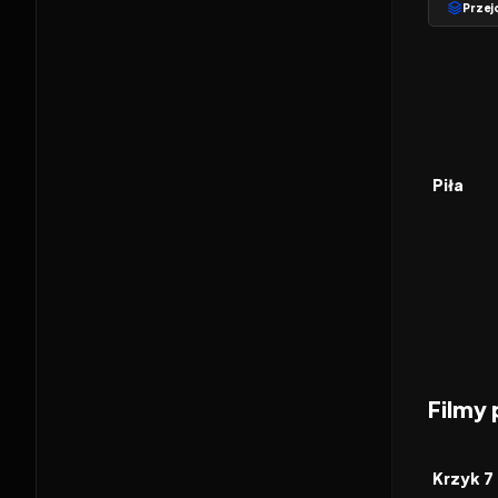
Przejd
2004
FILM
Piła
Filmy
2026
FILM
Krzyk 7