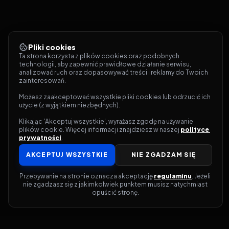
Pliki cookies
Ta strona korzysta z plików cookies oraz podobnych 
technologii, aby zapewnić prawidłowe działanie serwisu, 
analizować ruch oraz dopasowywać treści i reklamy do Twoich 
zainteresowań.
Możesz zaakceptować wszystkie pliki cookies lub odrzucić ich 
użycie (z wyjątkiem niezbędnych).
Klikając 'Akceptuj wszystkie', wyrażasz zgodę na używanie 
plików cookie. Więcej informacji znajdziesz w naszej 
polityce 
prywatności
.
AKCEPTUJ WSZYSTKIE
NIE ZGADZAM SIĘ
Przebywanie na stronie oznacza akceptację 
regulaminu
. Jeżeli 
nie zgadzasz się z jakimkolwiek punktem musisz natychmiast 
opuścić stronę.