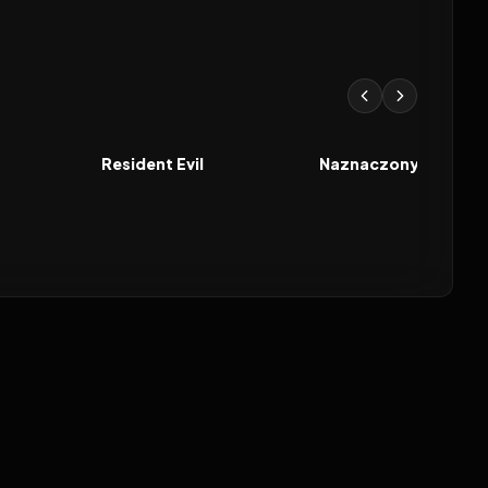
2026
2026
FILM
FILM
Resident Evil