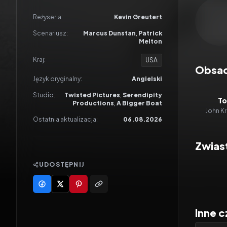
Odtwar
Reżyseria:
Kevin Greutert
Scenariusz:
Marcus Dunstan
,
Patrick
Melton
Kraj:
USA
Obsa
Język oryginalny:
Angielski
Studio:
Twisted Pictures
,
Serendipity
To
Productions
,
A Bigger Boat
John Kr
Ostatnia aktualizacja:
06.08.2026
Zwias
UDOSTĘPNIJ
Inne c