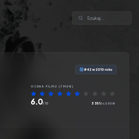
#42 w 2010 roku
OCENA
FILMU
(TMDB)
6.0
/ 10
3 351
GŁOSÓW