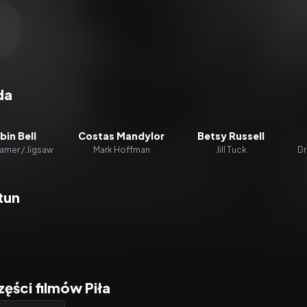
zacz wideo:
Piła 3D
da
bin Bell
Costas Mandylor
Betsy Russell
amer / Jigsaw
Mark Hoffman
Jill Tuck
Dr
tun
zęści filmów Piła