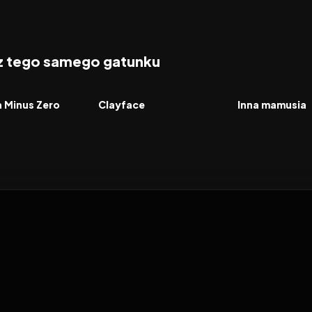
 z tego samego gatunku
2026
2026
FILM
FILM
a Minus Zero
Clayface
Inna mamusia