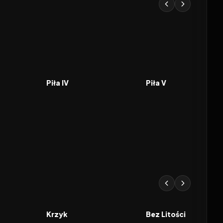
6.4
2007
6.2
2008
FILM
FILM
Piła IV
Piła V
5.5
1996
7.4
2010
FILM
FILM
Krzyk
Bez Litości