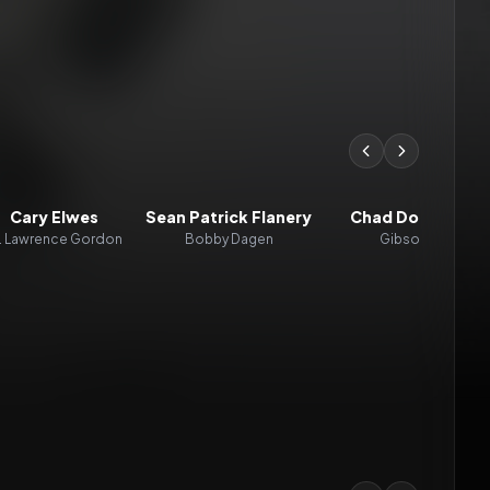
Cary Elwes
Sean Patrick Flanery
Chad Donella
. Lawrence Gordon
Bobby Dagen
Gibson