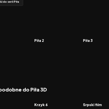
ź do serii Piła
7.4
2005
6.6
2006
FILM
FILM
Piła 2
Piła 3
 podobne do Piła 3D
6.2
2023
6.9
2010
FILM
FILM
Krzyk 6
Srpski film