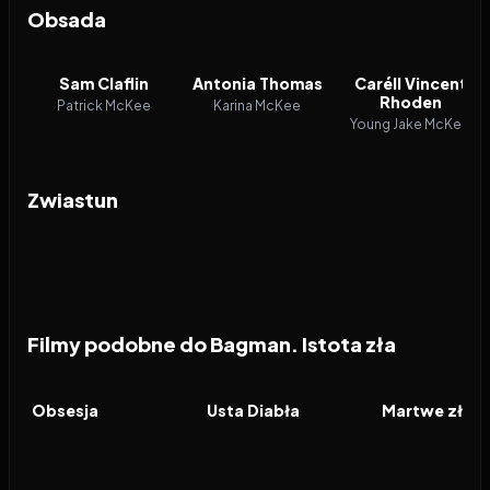
Obsada
Sam Claflin
Antonia Thomas
Caréll Vincent
Rhoden
Patrick McKee
Karina McKee
Young Jake McKee
Zwiastun
Filmy podobne do Bagman. Istota zła
2026
8.2
2026
6.5
2026
FILM
FILM
FILM
Obsesja
Usta Diabła
Martwe zło: 