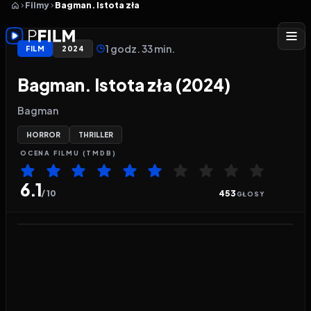
Filmy
Bagman. Istota zła
1 godz. 33 min.
FILM
2024
Bagman. Istota zła (2024)
Bagman
HORROR
THRILLER
OCENA
FILMU
(TMDB)
6.1
/ 10
453
GŁOSY
Odtwarzacz wideo:
Bagman. Istota zła