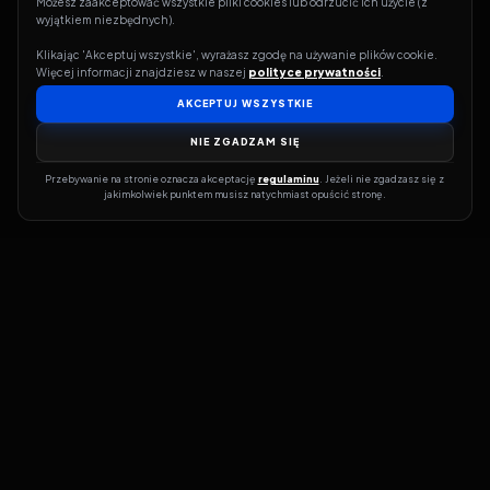
Możesz zaakceptować wszystkie pliki cookies lub odrzucić ich użycie (z 
wyjątkiem niezbędnych).
Klikając 'Akceptuj wszystkie', wyrażasz zgodę na używanie plików cookie. 
Więcej informacji znajdziesz w naszej 
polityce prywatności
.
AKCEPTUJ WSZYSTKIE
NIE ZGADZAM SIĘ
Przebywanie na stronie oznacza akceptację 
regulaminu
. Jeżeli nie zgadzasz się z 
jakimkolwiek punktem musisz natychmiast opuścić stronę.
Jeśli chcesz szybko dowiedzieć się, gdzie w sieci da się legalnie
obejrzeć wybrany film lub serial, dobrym miejscem na start jest
pFilm. Nasz serwis działa jak przewodnik po legalnych źródłach –
przy każdym tytule pokazuje, w jakich usługach VOD jest
dostępny i w jakiej formie. Baza jest stale rozwijana, dzięki czemu