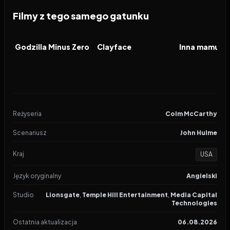
Filmy z tego samego gatunku
2026
2026
2026
FILM
FILM
FILM
Godzilla Minus Zero
Clayface
Inna mamusia
Reżyseria
Colm McCarthy
Scenariusz
John Hulme
Kraj
USA
Język oryginalny
Angielski
Studio
Lionsgate
,
Temple Hill Entertainment
,
Media Capital
Technologies
Ostatnia aktualizacja
06.08.2026