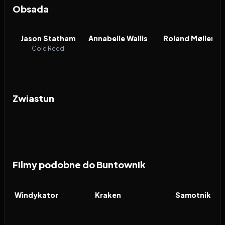
Obsada
Jason Statham
Annabelle Wallis
Roland Møller
Cole Reed
Zwiastun
Filmy podobne do Buntownik
2026
7.6
2026
6.3
2026
FILM
FILM
FILM
Windykator
Kraken
Samotnik