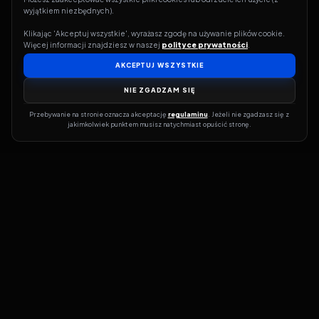
wyjątkiem niezbędnych).
Klikając 'Akceptuj wszystkie', wyrażasz zgodę na używanie plików cookie. 
Więcej informacji znajdziesz w naszej 
polityce prywatności
.
AKCEPTUJ WSZYSTKIE
NIE ZGADZAM SIĘ
Przebywanie na stronie oznacza akceptację 
regulaminu
. Jeżeli nie zgadzasz się z 
jakimkolwiek punktem musisz natychmiast opuścić stronę.
Jeśli chcesz szybko dowiedzieć się, gdzie w sieci da się legalnie
obejrzeć wybrany film lub serial, dobrym miejscem na start jest
pFilm. Nasz serwis działa jak przewodnik po legalnych źródłach –
przy każdym tytule pokazuje, w jakich usługach VOD jest
dostępny i w jakiej formie. Baza jest stale rozwijana, dzięki czemu