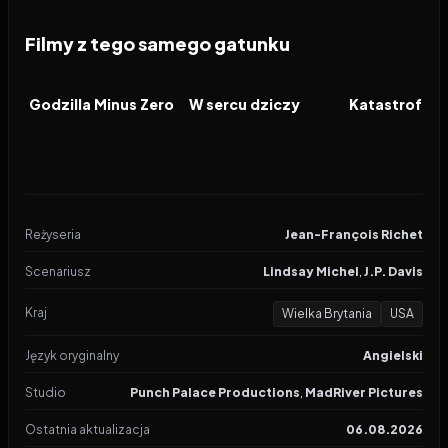
Filmy z tego samego gatunku
2026
2026
2026
FILM
FILM
FILM
Godzilla Minus Zero
W sercu dziczy
Katastrofa w
Reżyseria
Jean-François Richet
Scenariusz
Lindsay Michel
,
J.P. Davis
Kraj
Wielka Brytania
USA
Język oryginalny
Angielski
Studio
Punch Palace Productions
,
MadRiver Pictures
Ostatnia aktualizacja
06.08.2026