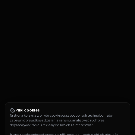
Pliki cookies
Ta strona korzysta z plików cookies oraz podobnych technologii, aby 
zapewnić prawidłowe działanie serwisu, analizować ruch oraz 
dopasowywać treści i reklamy do Twoich zainteresowań.
Możesz zaakceptować wszystkie pliki cookies lub odrzucić ich użycie (z 