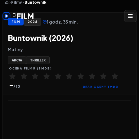
Filmy
Buntownik
1 godz. 35 min.
FILM
2026
Buntownik (2026)
Mutiny
AKCJA
THRILLER
OCENA
FILMU
(TMDB)
-
/ 10
BRAK OCENY TMDB
Odtwarzacz wideo:
Buntownik