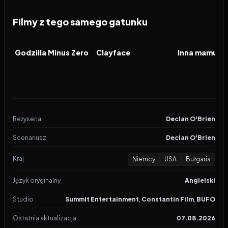
Filmy z tego samego gatunku
2026
2026
2026
FILM
FILM
FILM
Godzilla Minus Zero
Clayface
Inna mamusia
Reżyseria
Declan O'Brien
Scenariusz
Declan O'Brien
Kraj
Niemcy
USA
Bułgaria
Język oryginalny
Angielski
Studio
Summit Entertainment
,
Constantin Film
,
BUFO
Ostatnia aktualizacja
07.08.2026