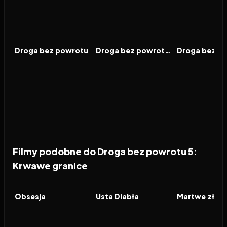
2003
6.4
2007
6.2
2009
FILM
FILM
FILM
Droga bez powrotu
Droga bez powrotu 2
Filmy podobne do Droga bez powrotu 5:
Krwawe granice
2026
8.2
2026
6.5
2026
FILM
FILM
FILM
Obsesja
Usta Diabła
Martwe zło: 