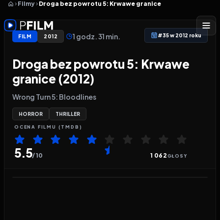
Filmy
Droga bez powrotu 5: Krwawe granice
1 godz. 31 min.
#35 w 2012 roku
FILM
2012
Droga bez powrotu 5: Krwawe
granice (2012)
Wrong Turn 5: Bloodlines
HORROR
THRILLER
OCENA
FILMU
(TMDB)
5.5
/ 10
1 062
GŁOSY
Odtwarzacz wideo:
Droga bez powrotu 5: Krwawe 