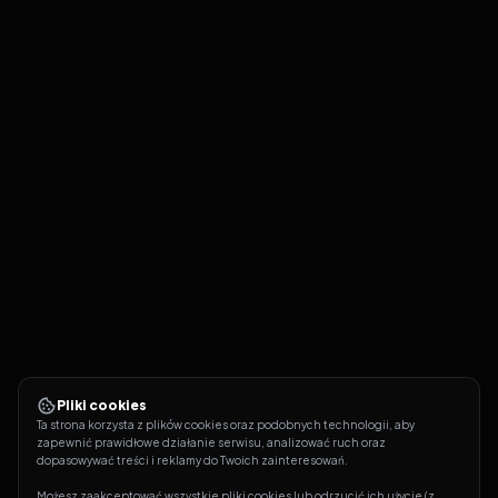
Pliki cookies
Ta strona korzysta z plików cookies oraz podobnych technologii, aby 
zapewnić prawidłowe działanie serwisu, analizować ruch oraz 
dopasowywać treści i reklamy do Twoich zainteresowań.
Możesz zaakceptować wszystkie pliki cookies lub odrzucić ich użycie (z 