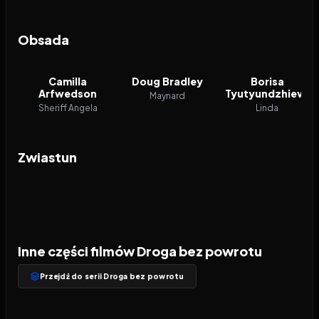
Obsada
Camilla
Doug Bradley
Borisa
Arfwedson
Tyutyundzhieva
Maynard
Sheriff Angela
Linda
Zwiastun
Inne części filmów Droga bez powrotu
Przejdź do serii Droga bez powrotu