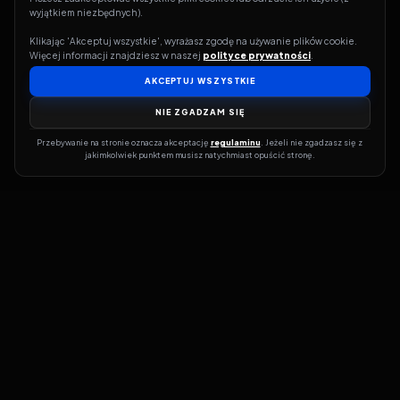
wyjątkiem niezbędnych).
Klikając 'Akceptuj wszystkie', wyrażasz zgodę na używanie plików cookie. 
Więcej informacji znajdziesz w naszej 
polityce prywatności
.
AKCEPTUJ WSZYSTKIE
NIE ZGADZAM SIĘ
Przebywanie na stronie oznacza akceptację 
regulaminu
. Jeżeli nie zgadzasz się z 
jakimkolwiek punktem musisz natychmiast opuścić stronę.
Jeśli chcesz szybko dowiedzieć się, gdzie w sieci da się legalnie
obejrzeć wybrany film lub serial, dobrym miejscem na start jest
pFilm. Nasz serwis działa jak przewodnik po legalnych źródłach –
przy każdym tytule pokazuje, w jakich usługach VOD jest
dostępny i w jakiej formie. Baza jest stale rozwijana, dzięki czemu