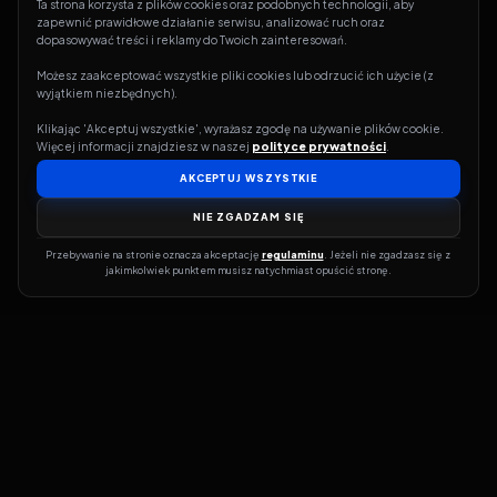
Ta strona korzysta z plików cookies oraz podobnych technologii, aby 
zapewnić prawidłowe działanie serwisu, analizować ruch oraz 
dopasowywać treści i reklamy do Twoich zainteresowań.
Możesz zaakceptować wszystkie pliki cookies lub odrzucić ich użycie (z 
wyjątkiem niezbędnych).
Klikając 'Akceptuj wszystkie', wyrażasz zgodę na używanie plików cookie. 
Więcej informacji znajdziesz w naszej 
polityce prywatności
.
AKCEPTUJ WSZYSTKIE
NIE ZGADZAM SIĘ
Przebywanie na stronie oznacza akceptację 
regulaminu
. Jeżeli nie zgadzasz się z 
jakimkolwiek punktem musisz natychmiast opuścić stronę.
Jeśli chcesz szybko dowiedzieć się, gdzie w sieci da się legalnie
obejrzeć wybrany film lub serial, dobrym miejscem na start jest