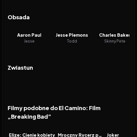
Obsada
Aaron Paul
Jesse Plemons
Charles Baker
Jesse
Todd
Skinny Pete
Zwiastun
Filmy podobne do El Camino: Film
„Breaking Bad”
2026
7.4
2012
7.8
2019
FILM
FILM
FILM
Elize: Cienie kobiety
Mroczny Rycerz powstaje
Joker