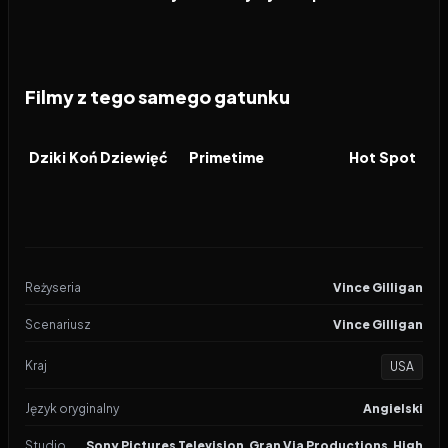
Filmy z tego samego gatunku
2026
2026
2026
FILM
FILM
FILM
Dziki Koń Dziewięć
Primetime
Hot Spot
Reżyseria
Vince Gilligan
Scenariusz
Vince Gilligan
Kraj
USA
Język oryginalny
Angielski
Studio
Sony Pictures Television
,
Gran Via Productions
,
High