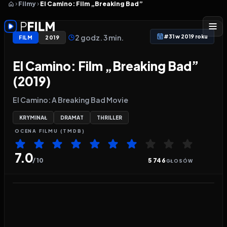
Filmy
El Camino: Film „Breaking Bad”
2 godz. 3 min.
#31 w 2019 roku
FILM
2019
El Camino: Film „Breaking Bad”
(2019)
El Camino: A Breaking Bad Movie
KRYMINAŁ
DRAMAT
THRILLER
OCENA
FILMU
(TMDB)
7.0
/ 10
5 746
GŁOSÓW
Odtwarzacz wideo:
El Camino: Film „Breaking Bad”