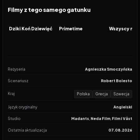
Filmy z tego samego gatunku
2026
2026
2026
FILM
FILM
FILM
Dziki Koń Dziewięć
Primetime
Reżyseria
Agnieszka Smoczyńska
Scenariusz
Robert Bolesto
Kraj
Polska
Grecja
Szwecja
Język oryginalny
Angielski
Studio
Madants
,
Neda Film
,
Film i Väst
Ostatnia aktualizacja
07.08.2026