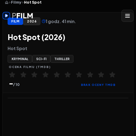
Filmy
Hot Spot
1 godz. 41 min.
FILM
2026
Hot Spot (2026)
Hot Spot
KRYMINAŁ
SCI-FI
THRILLER
OCENA
FILMU
(TMDB)
-
/ 10
BRAK OCENY TMDB
Odtwarzacz wideo:
Hot Spot