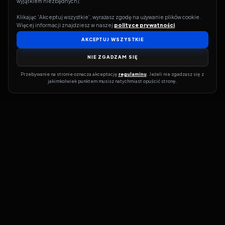
wyjątkiem niezbędnych).
Klikając 'Akceptuj wszystkie', wyrażasz zgodę na używanie plików cookie. 
Więcej informacji znajdziesz w naszej 
polityce prywatności
.
AKCEPTUJ WSZYSTKIE
NIE ZGADZAM SIĘ
Przebywanie na stronie oznacza akceptację 
regulaminu
. Jeżeli nie zgadzasz się z 
jakimkolwiek punktem musisz natychmiast opuścić stronę.
Jeśli chcesz szybko dowiedzieć się, gdzie w sieci da się legalnie
obejrzeć wybrany film lub serial, dobrym miejscem na start jest
pFilm. Nasz serwis działa jak przewodnik po legalnych źródłach –
przy każdym tytule pokazuje, w jakich usługach VOD jest
dostępny i w jakiej formie. Baza jest stale rozwijana, dzięki czemu
możesz na bieżąco odkrywać najnowsze produkcje, ale też wracać