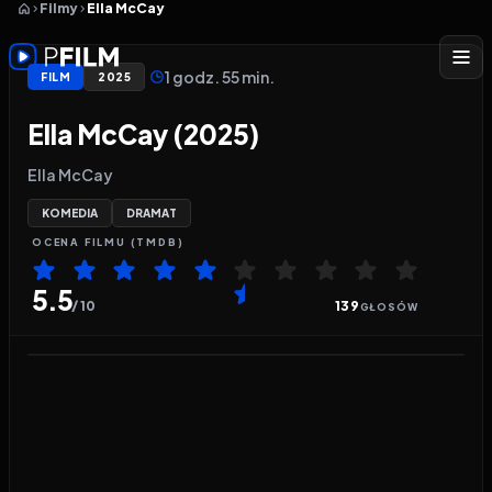
Filmy
Ella McCay
1 godz. 55 min.
FILM
2025
Ella McCay (2025)
Ella McCay
KOMEDIA
DRAMAT
OCENA
FILMU
(TMDB)
5.5
/ 10
139
GŁOSÓW
Odtwarzacz wideo:
Ella McCay