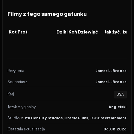
Filmy z tego samego gatunku
2026
2026
2026
FILM
FILM
FILM
Kot Prot
Dziki Koń Dziewięć
Reżyseria
James L. Brooks
Scenariusz
James L. Brooks
Kraj
USA
Język oryginalny
Angielski
Studio
20th Century Studios
,
Gracie Films
,
TSG Entertainment
Ostatnia aktualizacja
06.08.2026