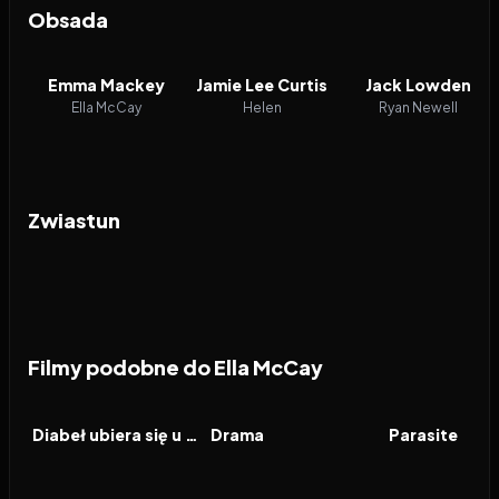
Obsada
Emma Mackey
Jamie Lee Curtis
Jack Lowden
Ella McCay
Helen
Ryan Newell
Zwiastun
Filmy podobne do Ella McCay
2026
7.1
2026
6.9
2019
FILM
FILM
FILM
Diabeł ubiera się u Prady 2
Drama
Parasite