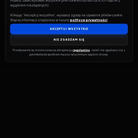
Możesz zaakceptować wszystkie pliki cookies lub odrzucić ich użycie (z 
wyjątkiem niezbędnych).
Klikając 'Akceptuj wszystkie', wyrażasz zgodę na używanie plików cookie. 
Więcej informacji znajdziesz w naszej 
polityce prywatności
.
AKCEPTUJ WSZYSTKIE
NIE ZGADZAM SIĘ
Przebywanie na stronie oznacza akceptację 
regulaminu
. Jeżeli nie zgadzasz się z 
jakimkolwiek punktem musisz natychmiast opuścić stronę.
Jeśli chcesz szybko dowiedzieć się, gdzie w sieci da się legalnie
obejrzeć wybrany film lub serial, dobrym miejscem na start jest
pFilm. Nasz serwis działa jak przewodnik po legalnych źródłach –
przy każdym tytule pokazuje, w jakich usługach VOD jest
dostępny i w jakiej formie. Baza jest stale rozwijana, dzięki czemu