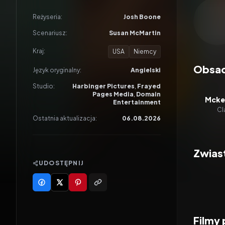
Odtwar
Reżyseria:
Josh Boone
Scenariusz:
Susan McMartin
Kraj:
USA
Niemcy
Obsa
Język oryginalny:
Angielski
Studio:
Harbinger Pictures
,
Frayed
Pages Media
,
Domain
Mcke
Entertainment
Cl
Ostatnia aktualizacja:
06.08.2026
Zwias
UDOSTĘPNIJ
Filmy