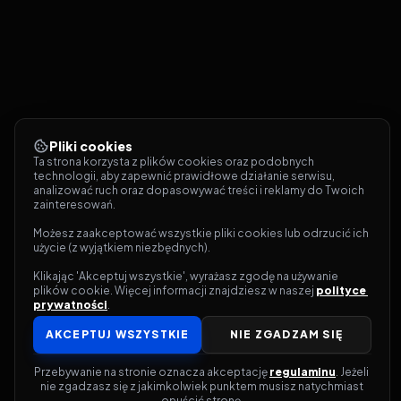
Pliki cookies
Ta strona korzysta z plików cookies oraz podobnych 
technologii, aby zapewnić prawidłowe działanie serwisu, 
analizować ruch oraz dopasowywać treści i reklamy do Twoich 
zainteresowań.
Możesz zaakceptować wszystkie pliki cookies lub odrzucić ich 
użycie (z wyjątkiem niezbędnych).
Klikając 'Akceptuj wszystkie', wyrażasz zgodę na używanie 
plików cookie. Więcej informacji znajdziesz w naszej 
polityce 
prywatności
.
AKCEPTUJ WSZYSTKIE
NIE ZGADZAM SIĘ
Przebywanie na stronie oznacza akceptację 
regulaminu
. Jeżeli 
nie zgadzasz się z jakimkolwiek punktem musisz natychmiast 
opuścić stronę.