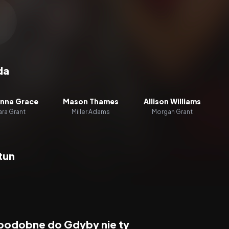
zacz wideo:
Gdyby nie ty
da
nna Grace
Mason Thames
Allison Williams
ara Grant
Miller Adams
Morgan Grant
tun
 podobne do Gdyby nie ty