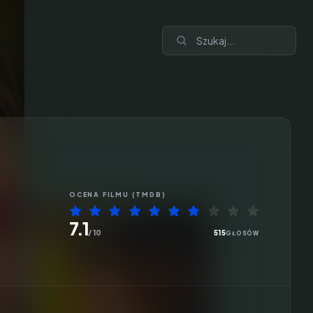
OCENA
FILMU
(TMDB)
7.1
/ 10
515
GŁOSÓW