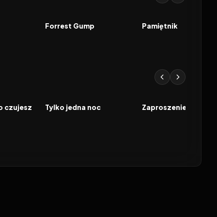
7.9
1994
8.5
2004
FILM
FILM
Forrest Gump
Pamiętnik
2026
7.4
2026
FILM
FILM
o czujesz
Tylko jedna noc
Zaproszenie.