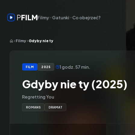
Filmy
Gatunki
Co obejrzeć?
Filmy
Gdyby nie ty
1 godz. 57 min.
FILM
2025
Gdyby nie ty (2025)
Regretting You
ROMANS
DRAMAT