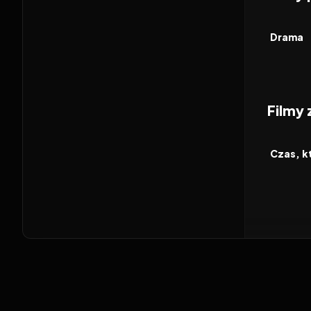
2026
FILM
Drama
Filmy
2026
FILM
Czas, k