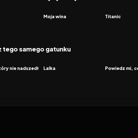
6.9
2023
7.7
1997
FILM
FILM
Moja wina
Titanic
 z tego samego gatunku
2026
2026
FILM
FILM
tóry nie nadszedł
Lalka
Powiedz mi, c